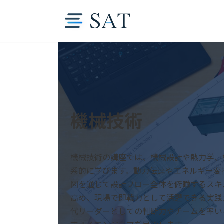
コ
ナ
ン
ビ
テ
ゲ
ン
ー
ツ
シ
へ
ョ
ス
ン
キ
に
ッ
移
機械技術
プ
動
機械技術の講座では、機械設計や熱力学、
系的に学びます。動力伝達やエネルギー変
図を通じて設計フロー全体を俯瞰するスキ
高め、現場で即戦力として活躍できる実践
代リーダーとしての判断力やチームを率い