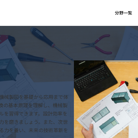
分野一覧
機械製図を基礎から応用まで体
換の基本原理を理解し、機械製
ルを習得できます。設計効率を
力を磨きましょう。また、次世
る力を養い、未来の技術革新を