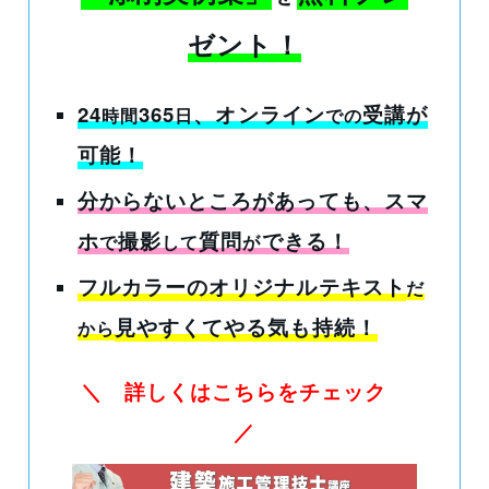
ゼント！
24
365
、オンライン
受講
が
時間
日
での
可能！
分からないところがあっても
、スマ
ホ
撮影
質問
できる！
で
して
が
フルカラーのオリジナルテキスト
だ
見やすくてやる気も持続！
から
＼ 詳しくはこちらをチェック
／