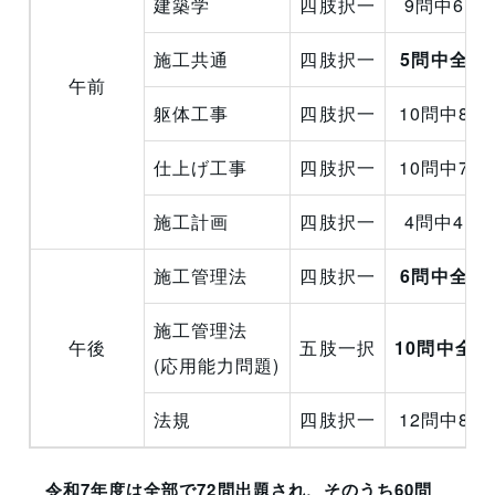
建築学
四肢択一
9問中6問
施工共通
四肢択一
5問中全問
午前
躯体工事
四肢択一
10問中8問
仕上げ工事
四肢択一
10問中7問
施工計画
四肢択一
4問中4問
施工管理法
四肢択一
6問中全問
施工管理法
午後
五肢一択
10問中全
(応用能力問題)
法規
四肢択一
12問中8問
令和7年度は全部で72問出題され、そのうち60問