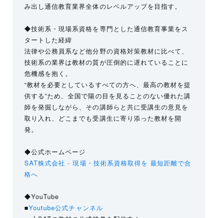
み出し通信教育業界全体のレベルアップを目指す。
◆技術系・現場系資格を専門とした通信教育事業をス
タートした経緯
法律や公務員系など他分野の資格対策教材に比べて、
技術系の業界は教材の質が圧倒的に遅れていることに
危機感を抱く。
“教材を必要としているすべての方へ、最高の教材を提
供する”ため、全国で陽の目を見ることのない優れた講
師を発掘しながら、その講師らと共に受講生の意見を
取り入れ、どこまでも受講生に寄り添った教材を開
発。
◆公式ホームページ
SAT株式会社 - 現場・技術系資格取得を 最短距離で合
格へ
◆YouTube
■
Youtube公式チャンネル