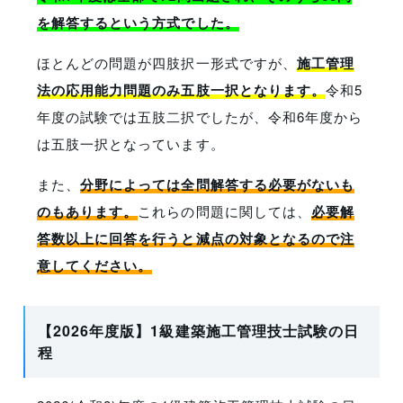
を解答するという方式でした。
ほとんどの問題が四肢択一形式ですが、
施工管理
法の応用能力問題のみ五肢一択となります。
令和5
年度の試験では五肢二択でしたが、令和6年度から
は五肢一択となっています。
また、
分野によっては全問解答する必要がないも
のもあります。
これらの問題に関しては、
必要解
答数以上に回答を行うと減点の対象となるので注
意してください。
【2026年度版】1級建築施工管理技士試験の日
程