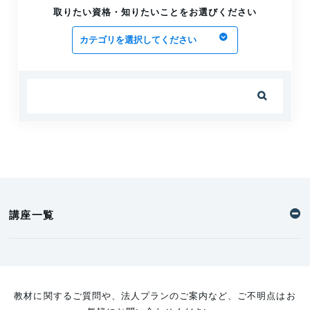
解説
取りたい資格・知りたいことをお選びください
2026.02.19
「実務経験なし」から建築施工管理技士を目
指す方法を紹介！
2025.06.27

監理技術者と建築施工管理技士1級・2級の
違いを解説
2025.05.20
建築施工管理技士の転職事情！おすすめの転
職先を紹介します
2025.03.25
講座一覧
教材に関するご質問や、法人プランのご案内など、ご不明点はお