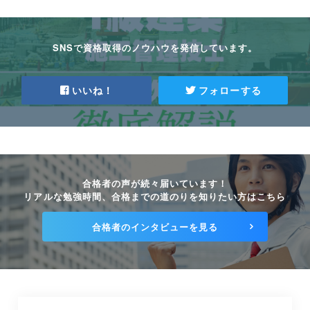
1級建築施工管理技士とは？活躍できる現場
が広い資格！
2026.02.26
SNSで資格取得のノウハウを発信しています。
建築施工管理技士と建築士の違いは？仕事内
容や監理技術者業務を解説！
いいね！
フォローする
2026.02.26
【令和6年度より変更】1級建築施工管理技士
【第二次検定】の出題傾向は？
2026.02.24
合格者の声が続々届いています！
2級建築施工管理技士の【第二次検定】出題
リアルな勉強時間、合格までの道のりを知りたい方はこちら
傾向と対策方法！
2026.02.20
合格者のインタビューを見る
2級建築施工管理技士が分かる！3つのメリ
ットを紹介
2026.02.19
1級・2級建築施工管理技士の受験資格を全