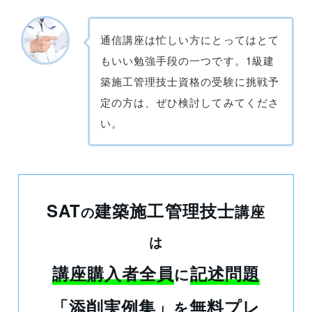
通信講座は忙しい方にとってはとて
もいい勉強手段の一つです。1級建
築施工管理技士資格の受験に挑戦予
定の方は、ぜひ検討してみてくださ
い。
SAT
建築施工管理技士
講座
の
は
講座購入者全員
記述問題
に
「添削実例集」
無料プレ
を