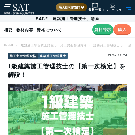
法人様相談窓口
資格一覧
Eラーニング
現場・技術系資格専門
SATの「建築施工管理技士」講座
資料請求
購入
概要
教材内容
資格について
HOME
>
建築施工管理技士講座
>
施工安全管理資格
>
建築施工管理技士
>
1級
施工安全管理資格
建築施工管理技士
2026.02.24
1級建築施工管理技士の【第一次検定】を
解説！