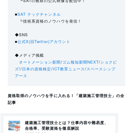
┗SATの教材の公式映像を配信中！
■
SAT テックチャンネル
┗技術系資格のノウハウを発信！
◆SNS
■
公式X(旧Twitter)アカウント
◆メディア掲載
オートメーション新聞
/
ゴム報知新聞NEXT
/
ショクビ
ズ!
/
日本の資格検定
/
ICT教育ニュース
/
スペースシップ
アース
資格取得のノウハウを手に入れる！
「建築施工管理技士」
の全
記事
建築施工管理技士とは？仕事内容や難易度、
合格率、受験資格を徹底解説