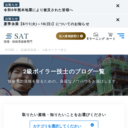
お知らせ
令和8年熊本地震により被災された皆様へ
お知らせ
夏季休業【8/11(火)～16(日)】についてのお知らせ
法人様相談窓口
カート
Eラーニング
現場・技術系資格専門
HOME
>
設備系資格
>
2級ボイラー技士
2級ボイラー技士のブログ一覧
技術系の資格を取るための。良質なノウハウをお届けします。
取りたい資格・知りたいことをお選びください