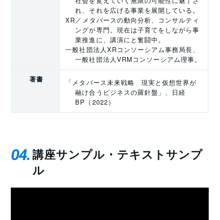
社会を変えていく無限の可能性に魅了さ
れ、それを広げる事業を展開している。
XR／メタバースの動向分析、コンサルティ
ングが専門。現在は子育てをしながら事
業推進に、講演にと奮闘中。
一般社団法人XRコンソーシアム事務局長、
一般社団法人VRMコンソーシアム理事。
著書
「メタバース未来戦略 現実と仮想世界が
融け合うビジネスの羅針盤」、日経
BP（2022）
04
講座サンプル・テキストサンプ
ル