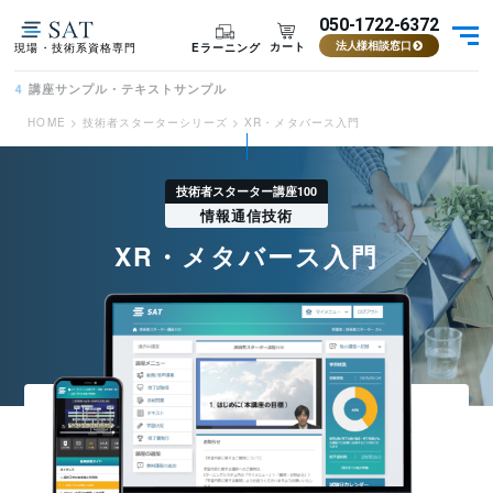
050-1722-6372
カート
Eラーニング
現場・技術系資格専門
法人様相談窓口
講座サンプル・テキストサンプル
4
HOME
>
技術者スターターシリーズ
>
XR・メタバース入門
技術者スターター講座100
情報通信技術
XR・メタバース入門