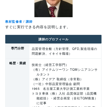
教材監修者 / 講師
すぐに実行できる内容を説明します。
講師のプロフィール
専門分野
品質管理全般（方針管理、QFD,製造現場の
問題解決、イキイキ職場）
略歴・業績
技術士（経営工学部門）
（有）アイテムツーワン TQMシニアコンサ
ルタント
（株）アイデア 取締役（非常勤）
（一社）中部品質管理協会 顧問
1965 名古屋工業大学計測工業科卒業
トヨタ車体（株）入社 品質保証部（品質機
能総括）・経営企画室（全社TQM推進）
に従事