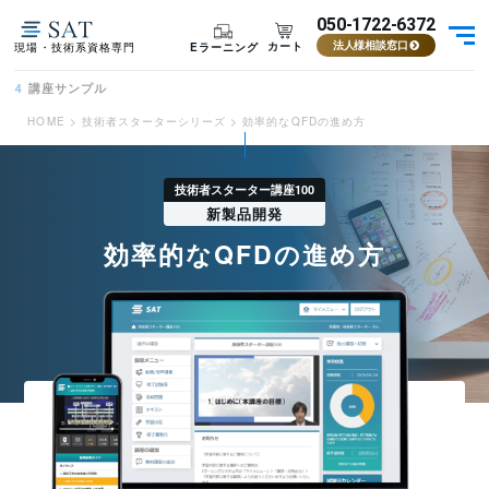
050-1722-6372
カート
Eラーニング
現場・技術系資格専門
法人様相談窓口
講座サンプル
4
HOME
>
技術者スターターシリーズ
>
効率的なQFDの進め方
技術者スターター講座100
新製品開発
効率的なQFDの進め方