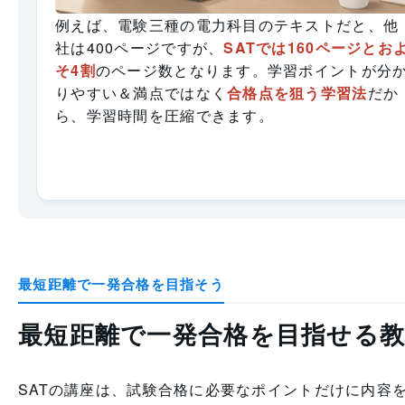
例えば、電験三種の電力科目のテキストだと、他
社は400ページですが、
SATでは160ページとお
そ4割
のページ数となります。学習ポイントが分
りやすい＆満点ではなく
合格点を狙う学習法
だか
ら、学習時間を圧縮できます。
最短距離で一発合格を目指そう
最短距離で一発合格を目指せる教
SATの講座は、試験合格に必要なポイントだけに内容