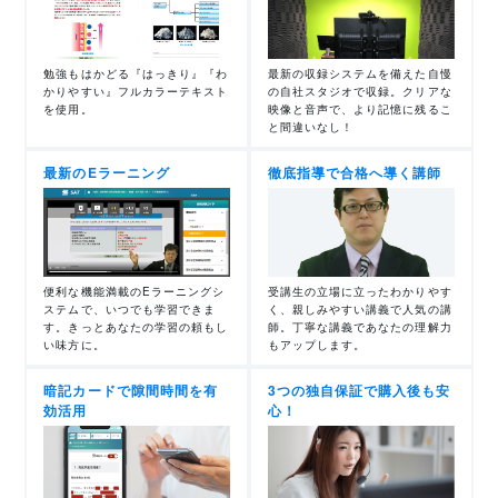
勉強もはかどる『はっきり』『わ
最新の収録システムを備えた自慢
かりやすい』フルカラーテキスト
の自社スタジオで収録。クリアな
を使用。
映像と音声で、より記憶に残るこ
と間違いなし！
最新のEラーニング
徹底指導で合格へ導く講師
便利な機能満載のEラーニングシ
受講生の立場に立ったわかりやす
ステムで、いつでも学習できま
く、親しみやすい講義で人気の講
す。きっとあなたの学習の頼もし
師。丁寧な講義であなたの理解力
い味方に。
もアップします。
暗記カードで隙間時間を有
3つの独自保証で購入後も安
効活用
心！