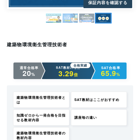
保証内容を確認する
建築物環境衛生管理技術者
合格実績
通常合格率
SAT教材の場合
SAT合格率
20
65.9
3.29
%
%
倍
建築物環境衛生管理技術者と
SAT教材はここがおすすめ
は
知識ゼロから一発合格を目指
講座毎の違い
せる教材内容
建築物環境衛生管理技術者の
教材内容