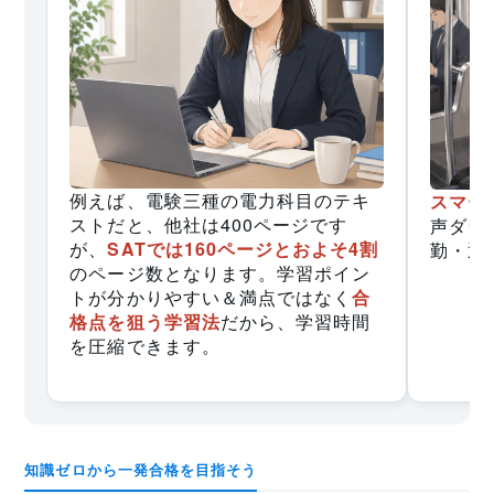
例えば、電験三種の電力科目のテキ
スマー
ストだと、他社は400ページです
声ダウ
が、
SATでは160ページとおよそ4割
勤・通
のページ数となります。学習ポイン
トが分かりやすい＆満点ではなく
合
格点を狙う学習法
だから、学習時間
を圧縮できます。
知識ゼロから一発合格を目指そう