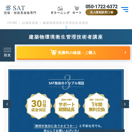
050-1722-6372
カート
Eラーニング
現場・技術系資格専門
法人様相談窓口
HOME
>
設備系資格
>
建築物環境衛生管理技術者講座
建築物環境衛生管理技術者講座
受講料の確認・ご購入
目次