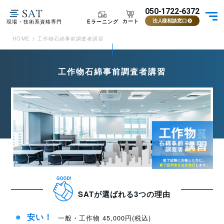
050-1722-6372
カート
Eラーニング
現場・技術系資格専門
法人様相談窓口
HOME
>
工作物石綿事前調査者講習
工作物石綿事前調査者講習
SATが選ばれる3つの理由
安い！
一般・工作物 45,000円(税込)