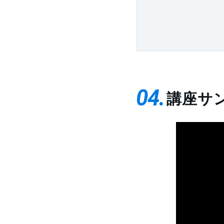
04
講座サ