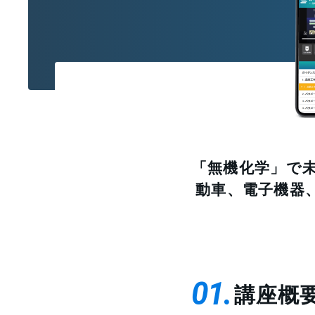
「無機化学」で
動車、電子機器
01
講座概