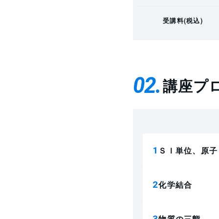
受講料(税込)
02
講座プ
ＳＩ単位、原子
化学結合
物質の三態