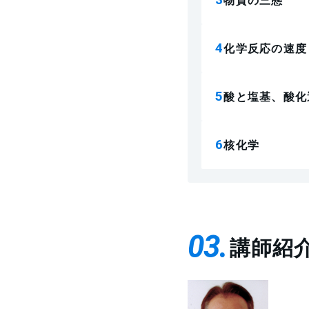
化学反応の速度
酸と塩基、酸化
核化学
03
講師紹