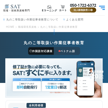
050-1722-6372
カート
Eラーニング
現場・技術系資格専門
法人様相談窓口
丸のこ等取扱い作業従事者教育について
よくある質問
8
9
HOME
>
職場環境系資格
>
丸のこ等取扱い作業従事者教育
丸のこ等取扱い作業従事者教育
外国語対応講座
ベトナム語
累計受講者
20
万人
以上
全利用者様