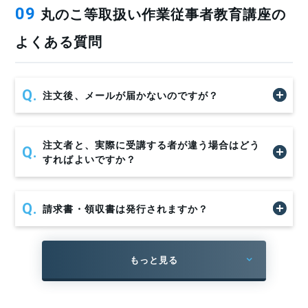
丸のこ等取扱い作業従事者教育講座の
09
よくある質問
注文後、メールが届かないのですが？
丸のことは、丸いのこ歯をモーターによって高速回転さ
せ、木材等を切断する建設業等で広く使用される工具で
す。
注文者と、実際に受講する者が違う場合はどう
すればよいですか？
切断能力が高く作業効率を上げる工具ですが、作業方法に
問題があると、のこ歯への接触やキックバックなど多数の
請求書・領収書は発行されますか？
災害が発生しています。
このような災害を防止するため、厚生労働省通達「建設業
もっと見る
等において『携帯用丸のこ盤』を使用する作業に従事する
者に対する安全教育の徹底について（平成22年7月14日付
基安発0714第1号）」により、丸のこ等の作業に従事する