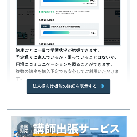
す。
オンライン受講のメリット
SATの丸のこ等取扱い作業従事者教育は全てオンラインで
実施されます。
オンライン講習のメリット
は以下の通りで
講座ごとに一目で学習状況が把握できます。
す。
予定通りに進んでいるか・困っていることはないか、
円滑にコミュニケーションを図ることができます。
時間的な制約がない
複数の講座を購入予定でも安心してご利用いただけま
SATのWebでの受講は、リアルタイムではなく収録された
す。
法人様向け機能の詳細を表示する
映像を見る形式です。そのため、スキマ時間を利用して受
講することもできます。「しおり機能」を使い、動画再生
修了証管理
中を一旦止めて、別の機会に続きから視聴することも可能
です。
場所を選ばず受講ができる
スマートフォン、PC、タブレットを使用して、インターネ