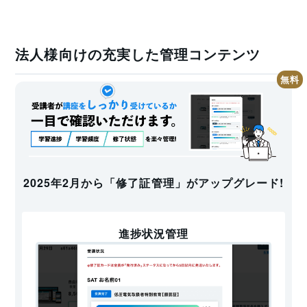
労働者に対する安全教育の実施を求められています。
法人様向けの充実した管理コンテンツ
本講座は、労働安全衛生法第59条3項、
厚生労働省より建設
業等における携帯用丸のこ盤の安全教育の徹底に関する通
達
（平成22年7月14日付基安発0714第1号）に基づく
「丸
のこ等取扱い作業従事者教育」
であり、動画講義(学科)のカ
リキュラムおよび内容は関係法定を満たしております。
難易度
2025年2月から「修了証管理」がアップグレード!
丸のこ等取扱い作業従事者教育は、受講することで誰でも
修了することが可能ですので、難しいといったことはあり
進捗状況管理
ません。
SATの場合は全ての学科講習を受講した後に確認テストを
実施しています。こちらは受講期間内（ご注文日から60日
以内）でしたら何度でも無料でやり直せることができま