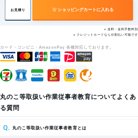
・災害事例と再発防止対策に
全体を把握できる
ショッピングカートに入れる
お見積り
購入費用に対して
0.5
ため、購入した講
安全な作業方法に関す
ついて
効果があったかど
時
座を無駄にしない
る知識
・使用時の問題点と改善点
うかわかりにくい
間
施策が打てる。
※ 送料・金利手数料別
(安全装置等)
※ クレジットカードなら分割払い可能です
修了書管理
カード・コンビニ・AmazonPay 各種対応しております。
誰がどの修了書を
誰が終わってい
・携帯用丸のこ盤及び歯の点
0.5
持っているか一目
携帯用丸のこ盤の点検
て、誰が修了書を
検・整備の方法
時
で確認できる。
及び整備に関する知識
持っているか、管
・点検結果の記録
間
SATではアプリ or
理の手間がかか
プラスチックカー
る。
ドを選べる。
0.5
・労働安全衛生関係法令中の
丸のこ等取扱い作業従事者教育についてよくあ
法人様・団体様の講座受講はSATにお任せ
関係法令
時
関係条項等
ください!
間
る質問
詳しい利用方法は、講座購入後確認いただけるマイペー
ジよりご確認いただけます。
2 実技教育
丸のこ等取扱い作業従事者教育とは