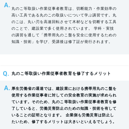
丸のこ等取扱い作業従事者教育は、切断能力・作業効率の
科目
範囲
時
高い工具である丸のこの取扱いについて学ぶ講習です。丸
間
のこは、丸い刃を高速回転させて木材などを切断する工具
のことで、建設業で多く使用されています。 学科・実技
の講習を通して「携帯用丸のこ盤を安全に使用するための
・携帯用丸のこ盤の正し
0.5
知識・技術」を学び、受講後は修了証が発行されます。
携帯用丸のこ盤の正しい
い取扱い方法
時
取扱い方法
・安全装置の作動状況の
間
確認
丸のこ等取扱い作業従事者教育を修了するメリット
https://www.mhlw.go.jp/web/t_doc?
dataId=00tb6289&dataType=1&pageNo=1
厚生労働省の通達では、建設業における携帯用丸のこ盤を
使用する作業従事者に対しての安全教育の実施が求められ
ています。そのため、丸のこ等取扱い作業従事者教育を修
了していると、労働災害防止のための知識・技術を有して
いることの証明となります。 企業側も労働災害は防止し
たいため、修了するメリットは大きいといえるでしょう。