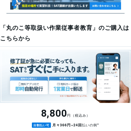
ットが接続できる場所であればどこでも受講可能です。
講習会場に行く必要がない
講習会場に行ったりすることもなく受講が可能です。移動
時間や費用といったコストも節約ができます。
「丸のこ等取扱い作業従事者教育」のご購入は
関係法令
こちらから
誰が何の修了証を持っているだけでなく、いつに取得
「携帯用丸のこ盤」を使用する作業に従事する者に対する
し、いつまでに再教育が必要かも分かるようになりま
安全教育の徹底について（平成22年7月14日 基安発0714第
した。
1号）
せっかく取得した修了証を切らさず、楽に更新・再教
育の計画を組んでいただけます。
今般、これらの通達に基づき実施することとしている「特別教育に準じた
教育」のうち、標記に係る教育の実施要領を別添1のとおり新たに定めた
追加費用は一切かかりません。
ので、当該教育を行う事業者又は安全衛生団体等に対して、本実施要領に
講座を購入いただくと自動でご利用いただ
基づいて標記教育を実施するよう指導援助を行うとともに、自ら教育を実
けます。
施することが困難な事業者に対しては、対象労働者に事業者団体等が実施
8,800
する教育を積極的に受講させるよう勧奨されたい。
円（税込み）
携帯用丸のこ盤を使用して作業を行う者に対する安全教育カリキュラム
※
月々366円×24回
払いの例
分割払い可