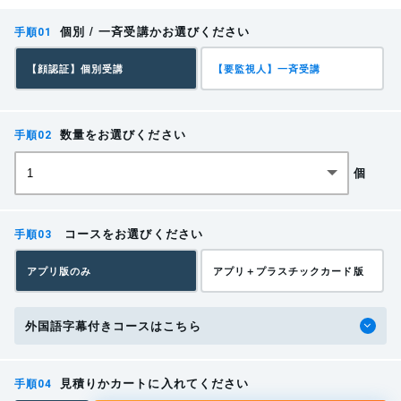
1 学科教育
SATの受講管理シス
受講管理システムが
個別 / 一斉受講かお選びください
テム
ない
【顔認証】個別受講
【要監視人】一斉受講
科目
範囲
時
学習頻度
間
しっかり取り組ん
でいるのかわから
全員がしっかり取
数量をお選びください
ない。本人に確認
り組んでいるかい
・携帯用丸のこ盤の構造及び
しないといけない
つでもどこでもす
個
0.5
携帯用丸のこ盤に関す
機能等
が、確かかどうか
ぐに把握できる。
時
る知識
・作業の種類に応じた機器及
わからない。
間
び歯の選定
コースをお選びください
学習状況
各受講者がどこま
アプリ版のみ
アプリ＋プラスチックカード版
での学習知識を持
誰がどこまで進ん
・作業計画の作成等
1.5
っているのかがわ
でいるのか分かる
携帯用丸のこ盤を使用
・作業の手順
外国語字幕付きコースはこちら
時
からないため、全
ため、全体管理が
する作業に関する知識
・作業時の基本動作(取扱い
体の足並みが揃わ
しやすい。
間
の基本及び切断作業の方法)
ない。
見積りかカートに入れてください
費用対効果