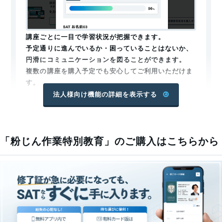
難易度
粉じん作業特別教育
は、受講することで誰でも修了するこ
講座ごとに一目で学習状況が把握できます。
とが可能ですので、難しいといったことはありません。
予定通りに進んでいるか・困っていることはないか、
SATの場合は全ての講習を受講した後に確認テストを実施
円滑にコミュニケーションを図ることができます。
しています。こちらは受講期間内（ご注文日から60日以
複数の講座を購入予定でも安心してご利用いただけま
す。
内）でしたら何度でも無料でやり直すことができます。
法人様向け機能の詳細を表示する
オンライン受講のメリット
修了証管理
SATの粉じん作業特別教育は全てオンラインで実施されま
「粉じん作業特別教育」のご購入はこちらから
す。
オンライン講習のメリット
は以下の通りです。
時間的な制約がない
SATのWebでの受講は、リアルタイムではなく収録された
映像を見る形式です。そのため、スキマ時間を利用して受
講することもできます。「しおり機能」を使い、動画再生