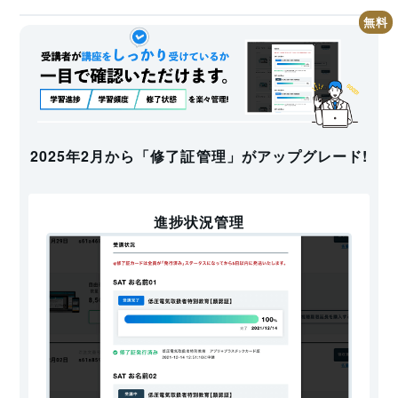
好きなタイミングで受講できたのはとても良かった
粉じん障害防止規則の別表２に定める箇所での作業）が
対象となります。
K.O 様
参考：
https://www.jaish.gr.jp/horei/hor1-
粉塵作業を行う際の心構えがよく分かった。マスクや
2/hor1-2-37-m-3.html
作業着の着用という基本的なところからまずは整え
て、作業前および作業後にきちんとできていたか自分
2025年2月から「修了証管理」がアップグレード!
の中で日々確認することが大切であると思った。ま
講習時間
は学科4.5時間となっています。
た、このような教育は社外で受けるのが普通だと思っ
ていたので、社内で手軽に好きなタイミングで受講で
じん肺とは
進捗状況管理
きたのはとても良かった。
じん肺とは、粉じんなどを長時間にわたって吸入すること
が原因で発症しやすくなる肺の病気です。症状が悪化する
と、肺がんなどの重篤な肺疾患にいたることがあります。
じん肺は、現代医学でも完全に治すことが難しく、治療法
も確立されていません。