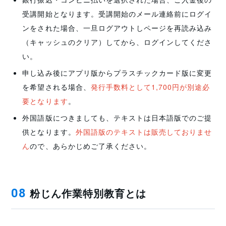
自分の都合のよい時間に受講できるのがとてもよか
受講開始となります。受講開始のメール連絡前にログイ
った
ンをされた場合、一旦ログアウトしページを再読み込み
M.M 様
（キャッシュのクリア）してから、ログインしてくださ
い。
仕事をしていても、自分の都合のよい時間に受講でき
申し込み後にアプリ版からプラスチックカード版に変更
るのがとてもよかったです。 また、色々な特別教育が
を希望される場合、
発行手数料として1,700円が別途必
あるので、「この受講が終わったら、次はこれを受け
要となります
。
たい」と、自分のペースで計画立てられたのも、大き
外国語版につきましても、テキストは日本語版でのご提
かったです。 もっと色々な受講が増えたらもっと嬉し
供となります。
外国語版のテキストは販売しておりませ
いです。
ん
ので、あらかじめご了承ください。
講習の種類も沢山あるので今後も取得していきたい
粉じん作業特別教育とは
08
S.I 様