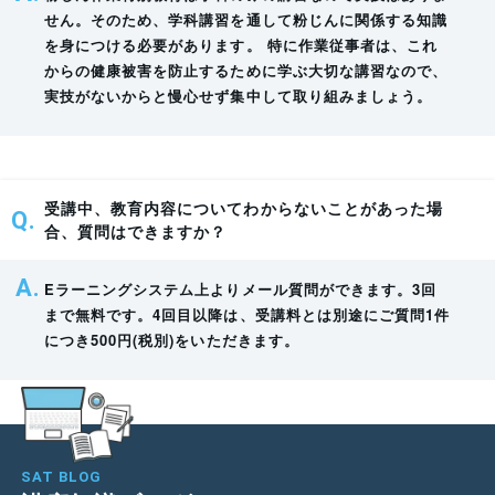
せん。そのため、学科講習を通して粉じんに関係する知識
る
1
を身につける必要があります。 特に作業従事者は、これ
疾
粉じんの有害性 粉じんによる疾病の病理及び症
時
からの健康被害を防止するために学ぶ大切な講習なので、
病
状 健康管理の方法
間
実技がないからと慢心せず集中して取り組みましょう。
及
び
健
康
受講中、教育内容についてわからないことがあった場
管
合、質問はできますか？
理
Eラーニングシステム上よりメール質問ができます。3回
まで無料です。4回目以降は、受講料とは別途にご質問1件
労働安全衛生法(昭和四十七年法律第五十七号)、
につき500円(税別)をいただきます。
労働安全衛生法施行令(昭和四十七年政令第三百
関
十八号)、労働安全衛生規則(昭和四十七年労働省
1
係
令第三十二号)及び粉じん障害防止規則並びにじ
時
法
ん肺法(昭和三十五年法律第三十号)及びじん肺法
間
令
施行規則(昭和三十五年労働省令第六号)中の関係
SAT BLOG