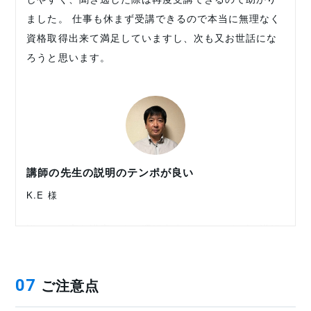
ました。 仕事も休まず受講できるので本当に無理なく
資格取得出来て満足していますし、次も又お世話にな
ろうと思います。
講師の先生の説明のテンポが良い
K.E 様
詳しく丁寧な講座でよく理解出来ました。 まず、講師
の先生の説明のテンポが良い。 聞き取りやすい言葉と
間合いが良いと思いました。 内容も項目別にわけて説
ご注意点
07
明されているので分かりやすく頭に入りやすい講義で
した。 又、次回何かあればよろしくお願い致します。