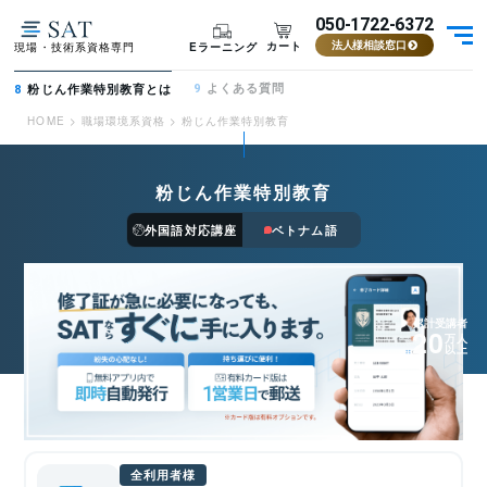
050-1722-6372
カート
Eラーニング
現場・技術系資格専門
法人様相談窓口
よくある質問
粉じん作業特別教育とは
9
8
HOME
>
職場環境系資格
>
粉じん作業特別教育
粉じん作業特別教育
外国語対応講座
ベトナム語
累計受講者
20
万人
以上
全利用者様