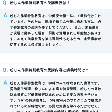
粉じん作業特別教育の受講義務は？
科
範囲
時
粉じん作業特別教育は、労働安全衛生法にて義務付けられ
目
間
ています。そのため、現場で粉じん作業に係わる方は、必
ず特別教育の受講を修了してください。 また、未受講者
が現場に従事した場合、罰則が適用される可能性がありま
粉
す。加えて健康被害を被る可能性もあるため、未受講者が
じ
従事するのは必ず避けましょう。
ん
の
発
散
粉じん作業特別教育の受講内容と講義時間は？
防
止
粉じん作業特別教育は、学科のみで構成された講習です。
労働衛生管理、粉じんによる病や健康管理、粉じんの発散
及
1
粉じんの発散防止対策の種類及び概要 換気の種
防止措置など健康被害防止のために必要な内容を学びま
び
時
類及び概要
す。 SATの特別教育は、5時間54分のプログラムで構成さ
作
間
れているのが特徴です。必要な知識を学べるだけでなく、
業
スマートフォンやPCで場所や時間を選ばずに受講できま