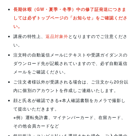
長期休暇（GW・夏季・冬季）中の修了証発送につきま
しては必ずトップページの「お知らせ」をご確認くださ
い。
粉塵の危険性について学ぶことができ、大変身にな
講座の特性上、
返品対象外
となりますのでご注意くださ
った
い。
S.T 様
注文時の自動返信メールにテキストや受講ガイダンスの
ダウンロード先が記載されていますので、必ず自動返信
粉塵の危険性について学ぶことができ、大変身になっ
メールをご確認ください。
た。しかし、動画視聴の際、視聴中に動画が途切れて
しまうことがあった。こちら側の通信環境に問題があ
ご注文者様以外が受講される場合は、ご注文から20分以
ったかもしれないが、早急な対応が求められる。内容
内に個別のアカウントを作成しご連絡いたします。
としては粉じんの特性についてさらに知れたらよかっ
顔と氏名が確認できる※本人確認書類をカメラで撮影し
た。
て提出いただきます。
※例）運転免許書、マイナンバーカード、在留カード、
その他会員カードなど
銀行振込・コンビニ払いを選択された場合、ご入金後の