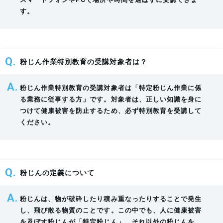
場
す。
の
換
気
の
粉じん作業特別教育の受講対象者は？
方
法
粉じん作業特別教育の受講対象者は「特定粉じん作業に係
る業務に従事する方」です。対象者は、正しい知識を身に
つけて健康被害を防止するため、必ず特別教育を受講して
作
ください。
業
粉じんの発散防止対策に係る設備及び換気のため
1
場
の設備の保守点検の方法 作業環境の点検の方
時
の
法 清掃の方法
間
管
粉じんの定義について
理
粉じんは、物が破砕したり積み重なったりすることで発生
し、飛び散る物質のことです。この中でも、人に健康被害
呼
を及ぼす粉じんが「特定粉じん」、それ以外の粉じんを