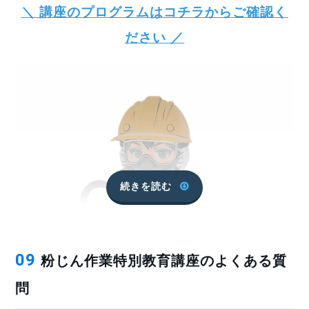
分からない時の電話対応もとても親切でした。領収書
＼ 講座のプログラムはコチラからご確認く
の発行時もとても親切な対応をしていただきました。
ださい ／
講習の種類も沢山あるので今後も取得していきたいで
す。講習会場へ行かずに自分の都合のよい時間で資格
が取得できて、交通費もかからす料金も、とてもお安
くて大満足でした。
講義内容、PDFテキストは、文句無く大変満足
続きを読む
松田洋一 様
講義内容、PDFテキストは、文句無く大変満足出来る
のですが、複数の講座を受講した後、一枚一枚の修了
粉じん作業特別教育講座のよくある質
09
証が悪いわけではないですが、一枚の修了証にまとま
問
っていれば、各講座の修了年月日も、まとめて管理出
現場での作業中に出る細かいホコリなどは、長時間吸うと