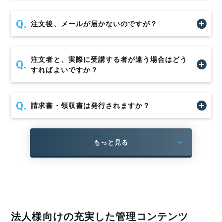
来たり、携帯忘れを防いだり、便利かな、と思う。
人体に悪影響を及ぼす可能性があります。その中でもじん
肺は特に深刻な病気で、現代の医学において完全に治すこ
注文後、メールが届かないのですが？
とができる治療法は確立されていません。
今後も、人に勧めてみたい
そこで、労働者の健康障害を防止するために、事業者は、
注文者と、実際に受講する者が違う場合はどう
すればよいですか？
T.T 様
常時特定粉じん作業に係る業務に労働者を就かせるとき
は、特別教育を行うように義務付けられています。
とにもかくにも、時間を分割できることです。 テキス
請求書・領収書は発行されますか？
トは、印刷すれば立派な冊子となり、読み返しの際に
本講座は、労働安全衛生規則第三十六条第二十九号、粉じ
はとても役に立ちます 。 また、PDFとして保存すれ
ん障害防止規則第二十二条に基づく「粉じん作業特別教
ば、持ち歩きが可能となり、いつでも見ることができ
育」であり、動画講義のカリキュラムおよび内容は関係法
もっと見る
そうです。 ただし、紛失時の遵守事項がよくわかりま
令を満たしております。
せん。 今後とも、人に勧めてみたいと思っておりま
す。
対象業務
法人様向けの充実した管理コンテンツ
特定粉じん作業（粉じん作業のうち、粉じんの発生源が