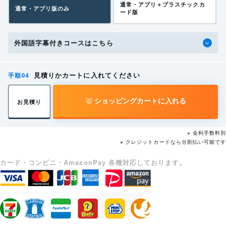
学習頻度
通常・アプリ＋プラスチックカ
つかせるときは、厚生労働省令で定めるところにより、当該業務に関する
通常・アプリ版のみ
ード版
しっかり取り組ん
安全又は衛生のための特別の教育を行わなければならない。
でいるのかわから
全員がしっかり取
ない。本人に確認
り組んでいるかい
外国語字幕付きコースはこちら
https://laws.e-gov.go.jp/law/347AC0000000057#Mp-
しないといけない
つでもどこでもす
Ch_6-At_59
が、確かかどうか
ぐに把握できる。
わからない。
見積りかカートに入れてください
労働安全衛生規則第三十六条 二十九号（特別教育を必要と
学習状況
する業務）
ショッピングカートに入れる
お見積り
各受講者がどこま
での学習知識を持
誰がどこまで進ん
法第五十九条第三項の厚生労働省令で定める危険又は有害な業務は、次の
っているのかがわ
でいるのか分かる
※ 金利手数料別
とおりとする。
からないため、全
ため、全体管理が
※ クレジットカードなら分割払い可能です
体の足並みが揃わ
しやすい。
粉じん障害防止規則（昭和五十四年労働省令第十八号。以下「粉
二十九
ない。
カード・コンビニ・AmazonPay 各種対応しております。
じん則」という。）第二条第一項第三号の特定粉じん作業（設備による注
費用対効果
水又は注油をしながら行う粉じん則第三条各号に掲げる作業に該当するも
全体を把握できる
のを除く。）に係る業務
購入費用に対して
ため、購入した講
効果があったかど
座を無駄にしない
https://laws.e-gov.go.jp/law/347M50002000032#Mp-
うかわかりにくい