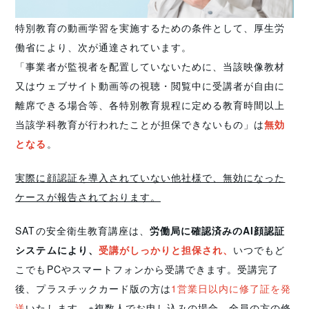
特別教育の動画学習を実施するための条件として、厚生労
働省により、次が通達されています。
「事業者が監視者を配置していないために、当該映像教材
又はウェブサイト動画等の視聴・閲覧中に受講者が自由に
離席できる場合等、各特別教育規程に定める教育時間以上
当該学科教育が行われたことが担保できないもの」は
無効
となる
。
実際に顔認証を導入されていない他社様で、無効になった
ケースが報告されております。
SATの安全衛生教育講座は、
労働局に確認済みのAI顔認証
システムにより、
受講がしっかりと担保され、
いつでもど
こでもPCやスマートフォンから受講できます。受講完了
後、プラスチックカード版の方は
1営業日以内に修了証を発
送
いたします。※複数人でお申し込みの場合、全員の方の修