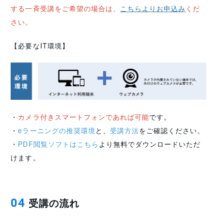
する一斉受講をご希望の場合は、
こちらよりお申込み
くだ
さい。
【必要なIT環境】
・
カメラ付きスマートフォンであれば可能
です。
・
eラーニングの推奨環境
と、
受講方法
をご確認ください。
・
PDF閲覧ソフトはこちら
より無料でダウンロードいただ
けます。
受講の流れ
04