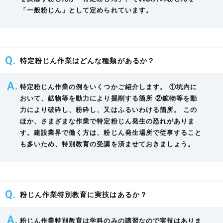
吸
「一般粉じん」として定められています。
用
保
護
0.5
具
特定粉じん作業はどんな種類があるか？
呼吸用保護具の種類、性能、使用方法及び管理
時
の
間
使
特定粉じん作業の例をいくつかご紹介します。 ①坑内に
用
おいて、鉱物等を動力により掘削する箇所 ②鉱物等を動
の
力により破砕し、粉砕し、又はふるいわける箇所。 この
ほか、さまざまな作業で特定粉じん発生の恐れがありま
方
す。建設業界で働く方は、粉じん発生場所で従事すること
法
も多いため、特別教育の受講を済ませておきましょう。
粉
じ
ん
粉じん作業特別教育に実技はあるか？
に
係
粉じん作業特別教育は学科のみの講習なので実技はありま