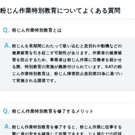
施策が打てる。
Pa_1-Ch_4-At_36
粉じん作業特別教育についてよくある質問
修了書管理
粉じん障害防止規則 第二条 三
誰がどの修了書を
誰が終わってい
持っているか一目
て、誰が修了書を
粉じん作業特別教育とは
で確認できる。
特定粉じん作業 粉じん作業のうち、その粉じん発生源が特定粉じん発生
持っているか、管
SATではアプリ or
源であるものをいう。
理の手間がかか
粉じんを長期間にわたって吸い込むと息切れや動機などの
プラスチックカー
る。
健康被害を引き起こす可能性があります。作業者の健康被
ドを選べる。
https://laws.e-gov.go.jp/law/354M50002000018#Mp-
害を防止するため、事業者は粉じん作業に労働者を就かせ
Ch_1-At_2
法人様・団体様の講座受講はSATにお任せ
る際、特別教育の実施が義務付けられています。SATの粉
じん作業特別教育は、粉じん障害防止規則第22条に基づい
ください!
粉じん障害防止規則 第二十二条（特別の教育）
て実施される講習です。
詳しい利用方法は、講座購入後確認いただけるマイペー
ジよりご確認いただけます。
事業者は、常時特定粉じん作業に係る業務に労働者を就かせるときは、当
該労働者に対し、次の科目について特別の教育を行わなければならない。
粉じん作業特別教育を修了するメリット
粉じんの発散防止及び作業場の換気の方法
一
作業場の管理
二
粉じん作業特別教育を修了すると、粉じん作業に従事する
呼吸用保護具の使用の方法
三
際に身の安全を確保して作業できます。じん肺などの症状