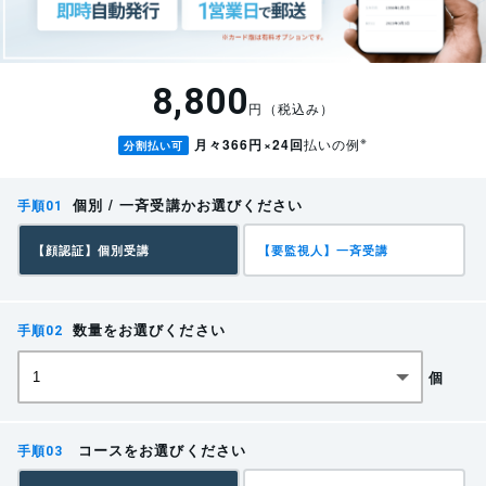
中を一旦止めて、別の機会に続きから視聴することも可能
誰が何の修了証を持っているだけでなく、いつに取得
です。
し、いつまでに再教育が必要かも分かるようになりま
8,800
した。
場所を選ばず受講ができる
円（税込み）
せっかく取得した修了証を切らさず、楽に更新・再教
※
月々366円×24回
払いの例
分割払い可
育の計画を組んでいただけます。
スマートフォン、PC、タブレットを使用して、インターネ
ットが接続できる場所であればどこでも受講可能です。
個別 / 一斉受講かお選びください
追加費用は一切かかりません。
講習会場に行く必要がない
【顔認証】個別受講
【要監視人】一斉受講
講座を購入いただくと自動でご利用いただ
けます。
講習会場に行ったりすることもなく受講が可能です。移動
数量をお選びください
時間や費用といったコストも節約できます。
個
関係法令
労働安全衛生法第五十九条 3
SATの受講管理シス
受講管理システムが
テム
ない
コースをお選びください
事業者は、危険又は有害な業務で、厚生労働省令で定めるものに労働者を