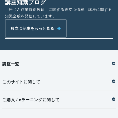
講座知識ブログ
条項
「粉じん作業特別教育」に関する役立つ情報、講座に関する
知識全般を発信しています。
https://www.mhlw.go.jp/web/t_doc?
dataId=74109000&dataType=0&pageNo=1
役立つ記事をもっと見る
講座一覧
このサイトに関して
ご購入 / eラーニングに関して