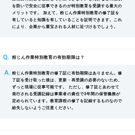
粉じんに係る疾病及び健康管理
四
を防いで安全に従事できるのが特別教育を受講する最大の
関係法令
五
メリットです。 加えて、粉じん作業特別教育の修了証を
労働安全衛生規則（昭和四十七年労働省令第三十二号。以下「安衛
有していると知識を有していることを証明できます。これ
２
により、企業から重宝される人材に近づけるでしょう。
則」という。）第三十七条及び第三十八条並びに前項に定めるもののほ
か、同項の特別の教育の実施について必要な事項は、厚生労働大臣が定め
る。
粉じん作業特別教育の有効期限は？
https://laws.e-gov.go.jp/law/354M50002000018#Mp-
Ch_4-At_22
粉じん作業特別教育の修了証に有効期限はありません。修
了証を受け取った後は、更新・再受講の必要のないため、
粉じん作業特別教育規程 (昭和五十四年七月二十三日 労働
ずっと現場に従事可能です。 ただし、修了証とあわせて
省告示第六十八号)
発行される受講記録は事業者の責任で3年間の保管義務が
定められています。教育課程の修了を記録するものなので
粉じん作業特別教育規程
紛失しないようご注意ください。
粉じん障害防止規則第二十二条第一項の規定による特別の教育は、学科教
育により、次の表の上欄に掲げる科目に応じ、それぞれ、同表の中欄に掲
げる範囲について同表の下欄に掲げる時間以上行うものとする。