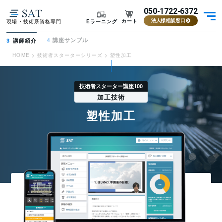
050-1722-6372
カート
Eラーニング
現場・技術系資格専門
法人様相談窓口
講座サンプル
講師紹介
4
3
HOME
>
技術者スターターシリーズ
>
塑性加工
技術者スターター講座100
加工技術
塑性加工