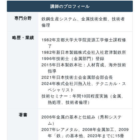
講師のプロフィール
専門分野
鉄鋼生産システム、金属技術全般、技術者
倫理
略歴・業績
1982年京都大学大学院資源工学修士課程修
了
1982年新日本製鐵株式会社入社君津製鉄所
1996年技術士（金属部門）登録
2015年日本製鉄本社：人材育成、海外技術
指導
2021年日本技術士会金属部会部会長
2024年株式会社川熱入社、テクニカル・ス
ペシャリスト
技術セミナー：年間10回程度実施（金属、
熱処理、技術者倫理）
著書
2006年金属の基本と仕組み（秀和システ
ム）
2007年レアメタル、2008年金属加工、2009
年「鉄」の基本他、2023年までに15冊