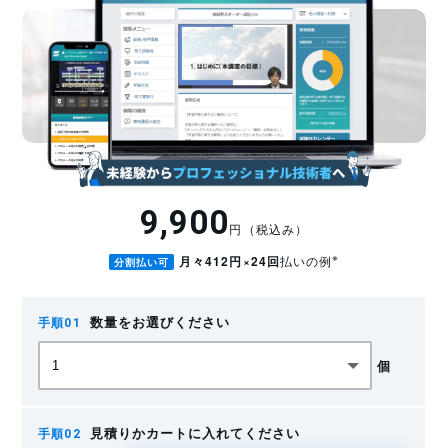
9,900
円（税込み）
※
月々412円×24回
払いの例
分割払い可
数量をお選びください
個
見積りかカートに入れてください