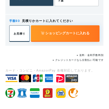
けます。
ド版
水準向上のための教育を施すよう事業者に努力義務を課しています。
重要性： 「法律で定められた教育である」という公的な裏付けになりま
す。
見積りかカートに入れてください
https://laws.e-gov.go.jp/law/347AC0000000057#Mp-
ショッピングカートに入れる
お見積り
SATの受講管理システム
受講管理システムがない
Ch_6-At_59
学習頻度
安全衛生教育指針 公示第1号（実施頻度の根拠）
※ 送料・金利手数料別
【重要：なぜ「5年ごと」なのかの根拠】 法律（第60条の
しっかり取り組んでい
※ クレジットカードなら分割払い可能です
全員がしっかり取り組
2）に基づき、厚生労働大臣が公表している具体的なガイド
るのかわからない。本
んでいるかいつでもど
ラインです。
人に確認しないといけ
カード・コンビニ・AmazonPay 各種対応しております。
こでもすぐに把握でき
ないが、確かかどうか
る。
内容： 玉掛けなどの業務従事者に対し、**「おおむね5年ごと」**または
わからない。
「機械設備等が大幅に変更されたとき」に再教育を行うよう定めていま
学習状況
す。
重要性： 現場で一般化している「5年ルール」の直接的な根拠であり、企
各受講者がどこまでの