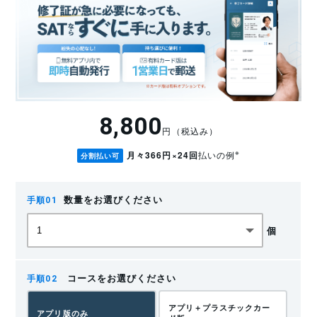
です。
場所を選ばず受講ができる
スマートフォン、PC、タブレットを使用して、インターネ
ットが接続できる場所であればどこでも受講可能です。
8,800
講習会場に行く必要がない
円（税込み）
誰が何の修了証を持っているだけでなく、い
※
月々366円×24回
払いの例
つに取得し、いつまでに再教育が必要かも分
分割払い可
講習会場に行ったりすることもなく受講が可能です。移動
かるようになりました。
時間や費用といったコストも節約できます。
数量をお選びください
せっかく取得した修了証を切らさず、楽に更
関係法令
新・再教育の計画を組んでいただけます。
個
労働安全衛生法 第60条の2（根拠法）
この条文がなければ、そもそも「能力向上教育」という枠
組み自体が存在しません。
コースをお選びください
追加費用は一切かかりません。
講座を購入いただくと自動でご利用いただ
アプリ＋プラスチックカー
内容： 危険有害業務（玉掛け等）に現に就いている者に対し、安全衛生の
アプリ版のみ