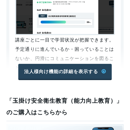
ただけます。 受講することで誰でも修了することが可能で
すので、難しいといったことはありません。
SATの場合は全ての学科講習を受講した後に確認テストを
実施しています。こちらは受講期間内（ご注文日から60日
以内）でしたら何度でも無料でやり直しができます。
講座ごとに一目で学習状況が把握できます。
予定通りに進んでいるか・困っていることは
オンライン受講のメリット
ないか、円滑にコミュニケーションを図るこ
SATの玉掛け特別教育の学科講習は全てオンラインで実施
とができます。
法人様向け機能の詳細を表示する
されます。オンライン講習のメリットは以下の通りです。
複数の講座を購入予定でも安心してご利用い
時間的な制約がない
ただけます。
「玉掛け安全衛生教育（能力向上教育）」
SATのWebでの受講は、リアルタイムではなく収録された
修了証管理
映像を見る形式です。そのため、スキマ時間を利用して受
のご購入はこちらから
講することもできます。「しおり機能」を使い、動画再生
中を一旦止めて、別の機会に続きから視聴することも可能