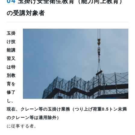
玉掛け安全衛生教育（能力向上教育）
04
の受講対象者
玉掛
け技
能講
習又
は特
別教
育を
修了
し、
現在、クレーン等の玉掛け業務
（つり上げ荷重0.5トン未満
のクレーン等は適用除外）
に従事する者。