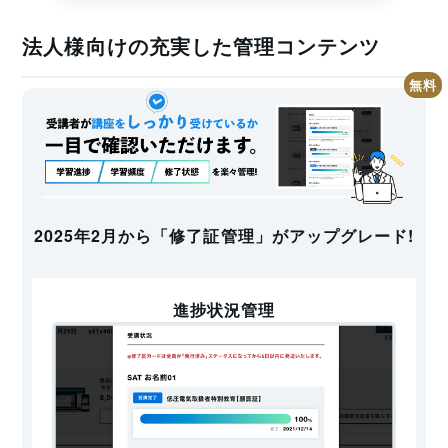
現場での「慣れ」は、手順の省略や自己流の作業を生み、
重大な労働災害を招く要因となります。
法人様向けの充実した管理コンテンツ
本教育は以下の3点を柱として、現場の安全水準を底上げす
ることを目的としています。
・法令・基準の最新化： 法令改正や、最新の吊り具（繊維
スリング等）の特性・廃棄基準の再確認。
・安全意識の再徹底： 近年の労働災害事例から学び、事故
を未然に防ぐ予知能力を養う。
・事業者の義務履行： 努力義務ではあるものの、万が一の
2025年2月から「修了証管理」がアップグレード!
事故の際、事業者の「安全配慮義務」の履行状況を証明す
る重要な実績となります。
進捗状況管理
講習時間は、
学科5時間
となっています。
難易度
玉掛け特別教育につきましては
こちらのページ
より受講い