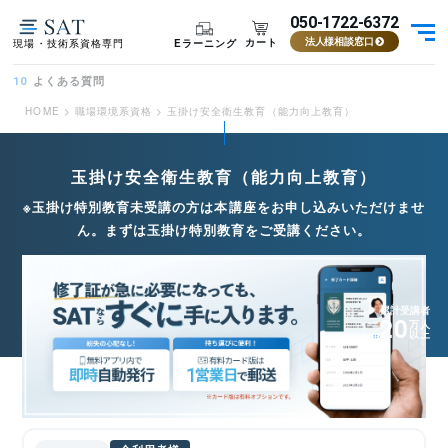
050-1722-6372
カート
Eラーニング
現場・技術系資格専門
法人様相談窓口
よくある質問
10
HOME
>
職場環境系資格
>
玉掛け安全衛生教育（能力向上教育）
玉掛け安全衛生教育（能力向上教育）
※玉掛け特別教育未受講の方は本講座をお申し込みいただけませ
ん。まずは玉掛け特別教育をご受講ください。
累計受講者
20
万人
以上