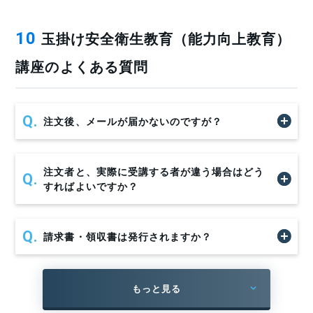
玉掛け安全衛生教育（能力向上教育）
10
講座のよくある質問
玉掛け安全衛生教育（能力向上教育）とは、クレーンな
どで荷をつる玉掛け作業に従事する者を対象に、安全知識
や作業手順を再確認・向上させる教育です。
注文後、メールが届かないのですが？
主に学科中心で行われますが、必要に応じて実技で作業
方法や荷の扱い方を確認する場合もあります。目的は
作業
事故の防止
と
作業効率の向上止
であり、法的根拠は労働安
注文者と、実際に受講する者が違う場合はどう
すればよいですか？
全衛生法第60条の2および厚生労働省の安全衛生教育指針に
基づきます。
実務上は概ね
5年
ごと
作業方法・設備の変更時
に再教育を
請求書・領収書は発行されますか？
実施することが望ましいとされています。
なぜ「5年ごとの再教育」が必要なのか
もっと見る