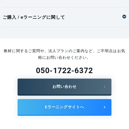
か、管理の手間がかか
SATではアプリ or プ
る。
ラスチックカードを選
ご購入 / eラーニングに関して
玉掛け業務従事者安全衛生教育指針（安全衛生教育指針公
べる。
示第5号）
法人様・団体様の講座受講はSATにお任せ
法第六十条の二第二項の規定による玉掛け業務従事者安全衛生教育
第五条
ください!
教材に関するご質問や、法人プランのご案内など、ご不明点はお気
は、学科教育により行うものとする。
軽にお問い合わせください。
詳しい利用方法は、講座購入後確認いただけるマイペー
前項の学科教育は、次の表の上欄に掲げる科目に応じ、それぞれ、同表
２
ジよりご確認いただけます。
の中欄に掲げる範囲について同表の下欄に掲げる時間以上行うものとす
050-1722-6372
る。
お問い合わせ
科目
範囲
時
間
Eラーニングサイトへ
1
１ 最近の玉掛
(1) 玉掛用具等の構造上の特徴 (2)
時