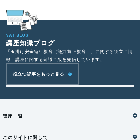
業の受講サイクルを決定づける指針です。
学習知識を持っている
誰がどこまで進んでい
https://www.mhlw.go.jp/web/t_doc?
のかがわからないた
るのか分かるため、全
め、全体の足並みが揃
体管理がしやすい。
dataId=00tb2082&dataType=1
わない。
SAT BLOG
基発第709号 通達（カリキュラムの根拠）
講座知識ブログ
【実務：何を教えるべきかの根拠】
費用対効果
「玉掛け安全衛生教育（能力向上教育）」に関する役立つ情
厚生労働省から出された「玉掛業務従事者安全衛生教育に
報、講座に関する知識全般を発信しています。
全体を把握できるた
ついて」という具体的な通達です。
購入費用に対して効果
め、購入した講座を無
役立つ記事をもっと見る
があったかどうかわか
駄にしない施策が打て
内容： 教育すべき具体的な科目（3科目）と合計時間（5時間）を詳細に
りにくい
る。
規定しています。
重要性： この通達に沿っていないカリキュラムは、法定の「能力向上教
修了書管理
育」として認められない可能性があるため、講座内容の正当性を担保する
講座一覧
ために不可欠です。
誰がどの修了書を持っ
誰が終わっていて、誰
ているか一目で確認で
https://www.mhlw.go.jp/www2/public/kaitou/09_betten.htm
このサイトに関して
が修了書を持っている
きる。