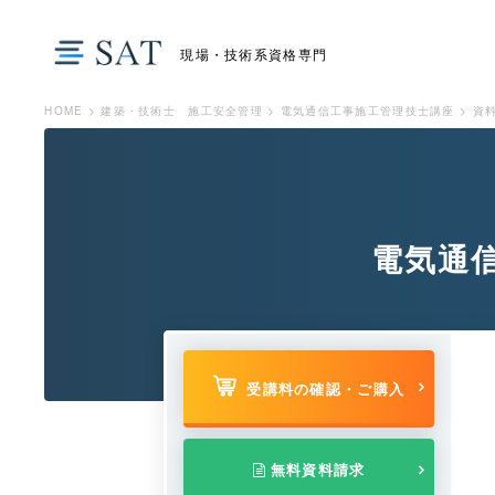
現場・技術系資格専門
HOME
>
建築・技術士 施工安全管理
>
電気通信工事施工管理技士講座
>
資
電気通
受講料の確認・ご購入
無料資料請求