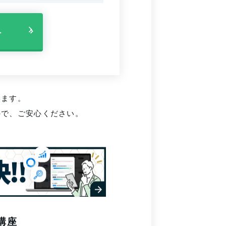
へ
います。
ので、ご安心ください。
講座