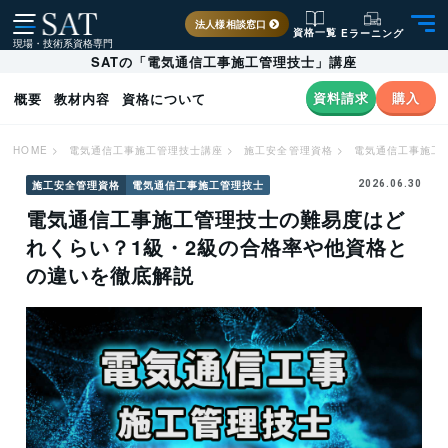
法人様相談窓口
資格一覧
Eラーニング
現場・技術系資格専門
SATの「電気通信工事施工管理技士」講座
資料請求
購入
概要
教材内容
資格について
HOME
>
電気通信工事施工管理技士講座
>
施工安全管理資格
>
電気通信工事施工
施工安全管理資格
電気通信工事施工管理技士
2026.06.30
電気通信工事施工管理技士の難易度はど
れくらい？1級・2級の合格率や他資格と
の違いを徹底解説