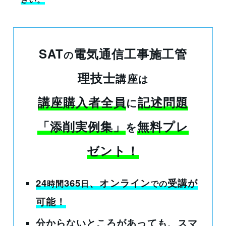
SAT
電気通信工事施工管
の
理技士
講座
は
講座購入者全員
記述問題
に
「添削実例集」
無料プレ
を
ゼント！
24
365
、オンライン
受講
が
時間
日
での
可能！
分からないところがあっても
、スマ