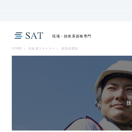
現場・技術系資格専門
HOME
>
技術者スターター
>
新商品開発
技