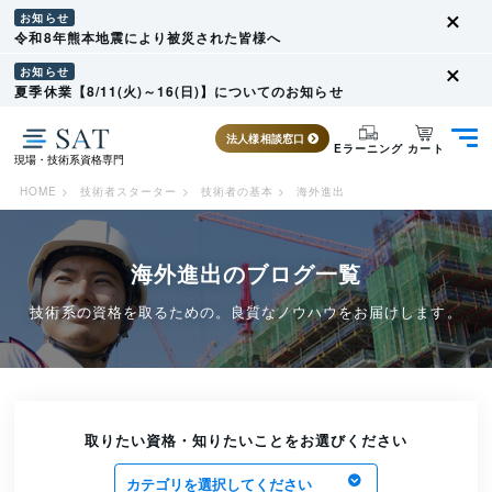
お知らせ
令和8年熊本地震により被災された皆様へ
お知らせ
夏季休業【8/11(火)～16(日)】についてのお知らせ
法人様相談窓口
カート
Eラーニング
現場・技術系資格専門
HOME
>
技術者スターター
>
技術者の基本
>
海外進出
海外進出のブログ一覧
技術系の資格を取るための。良質なノウハウをお届けします。
取りたい資格・知りたいことをお選びください