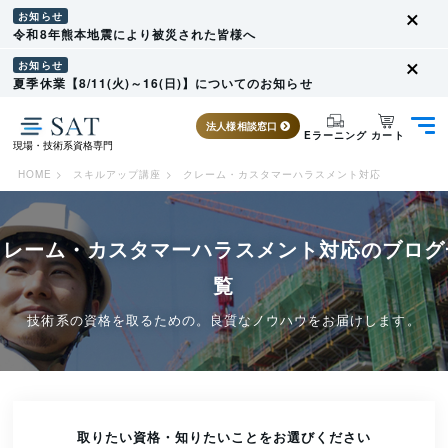
お知らせ
令和8年熊本地震により被災された皆様へ
お知らせ
夏季休業【8/11(火)～16(日)】についてのお知らせ
法人様相談窓口
カート
Eラーニング
現場・技術系資格専門
HOME
>
スキルアップ講座
>
クレーム・カスタマーハラスメント対応
クレーム・カスタマーハラスメント対応のブログ
覧
技術系の資格を取るための。良質なノウハウをお届けします。
取りたい資格・知りたいことをお選びください