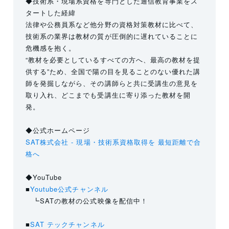
◆技術系・現場系資格を専門とした通信教育事業をス
タートした経緯
法律や公務員系など他分野の資格対策教材に比べて、
技術系の業界は教材の質が圧倒的に遅れていることに
危機感を抱く。
“教材を必要としているすべての方へ、最高の教材を提
供する”ため、全国で陽の目を見ることのない優れた講
師を発掘しながら、その講師らと共に受講生の意見を
取り入れ、どこまでも受講生に寄り添った教材を開
発。
◆公式ホームページ
SAT株式会社 - 現場・技術系資格取得を 最短距離で合
格へ
◆YouTube
■
Youtube公式チャンネル
┗SATの教材の公式映像を配信中！
■
SAT テックチャンネル