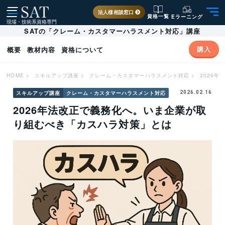
法人様相談窓口
資格一覧
Eラーニング
現場・技術系資格専門
SATの「クレーム・カスタマーハラスメント対応」講座
購入
概要
教材内容
資格について
HOME
>
スキルアップ講座
>
クレーム・カスタマーハラスメント対応
>
2026
スキルアップ講座
クレーム・カスタマーハラスメント対応
2026.02.16
2026年法改正で義務化へ。いま企業が取
り組むべき「カスハラ対策」とは