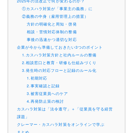
2025年の法改正で何が変わるのか？
①カスハラ対策が「事業主の義務」に
②義務の中身（雇用管理上の措置）
方針の明確化と周知・啓発
相談・苦情対応体制の整備
事後の迅速かつ適切な対応
企業が今から準備しておきたい3つのポイント
1.カスハラ対策方針と社内ルールの整備
2.相談窓口と教育・研修も仕組みづくり
3.発生時の対応フローと記録のルール化
1.初期対応
2.事実確認と記録
3.被害従業員へのケア
4.再発防止策の検討
カスハラ対策は「法令遵守」＋「従業員を守る経営
課題」
クレーマー・カスハラ対策をオンラインで学ぶ
まとめ