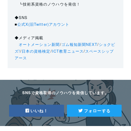
┗技術系資格のノウハウを発信！
◆SNS
■
公式X(旧Twitter)アカウント
◆メディア掲載
オートメーション新聞
/
ゴム報知新聞NEXT
/
ショクビ
ズ!
/
日本の資格検定
/
ICT教育ニュース
/
スペースシップ
アース
SNSで資格取得のノウハウを発信しています。
いいね！
フォローする