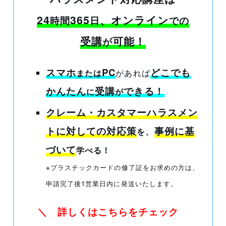
24
365
、オンライン
時間
日
での
受講
可能！
が
スマホ
PC
どこでも
または
があれば
かんたん
受講
できる
！
に
が
クレーム・カスタマーハラスメン
トに対しての対応策
事例に基
を、
づいて
学べる！
※プラスチックカードの修了証をお求めの方は、
申請完了後1営業日内に発送いたします。
＼ 詳しくはこちらをチェック