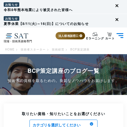
お知らせ
令和8年熊本地震により被災された皆様へ
お知らせ
夏季休業【8/11(火)～16(日)】についてのお知らせ
法人様相談窓口
カート
Eラーニング
現場・技術系資格専門
HOME
>
技術者スターター
>
技術経営
>
BCP策定講座
BCP策定講座のブログ一覧
技術系の資格を取るための。良質なノウハウをお届けします。
取りたい資格・知りたいことをお選びください