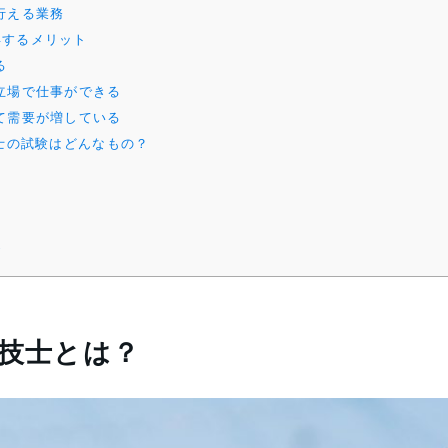
行える業務
得するメリット
る
立場で仕事ができる
て需要が増している
技士の試験はどんなもの？
め
技士とは？