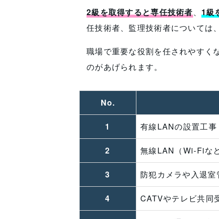
2級を取得すると専任技術者
、
1級
任技術者、監理技術者については
職場で重要な役割を任されやすく
のがあげられます。
No.
1
有線LANの設置工事
2
無線LAN（Wi-Fi
3
防犯カメラや入退室
4
CATVやテレビ共同