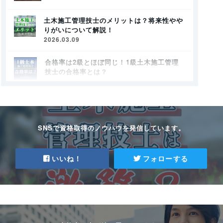
土木施工管理技士のメリットは？将来性やや
りがいについて解説！
2026.03.09
合格率は2級とほぼ同じ！1級土木施工管理
技士の合格率とは？
2026.03.06
土木施工管理技士の試験内容は？1級と2級
の違いを徹底解説！
2026.03.06
SNSで資格取得のノウハウを発信しています。
2級土木施工管理技士 第二次検定の難易度
や対策とは？
いいね！
フォローする
2026.02.09
土木施工管理技士の参考書を紹介！勉強方
法も解説
2025.03.09