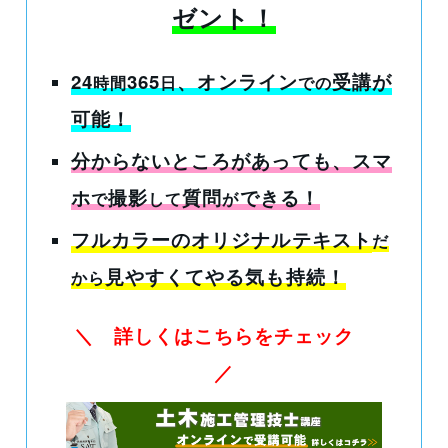
ゼント！
24
365
、オンライン
受講
が
時間
日
での
可能！
分からないところがあっても
、スマ
ホ
撮影
質問
できる！
で
して
が
フルカラーのオリジナルテキスト
だ
見やすくてやる気も持続！
から
＼ 詳しくはこちらをチェック
／