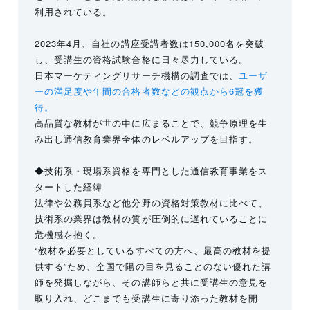
利用されている。
2023年4月、自社の講座受講者数は150,000名を突破
し、受講生の資格試験合格に日々尽力している。
日本マーケティングリサーチ機構の調査では、
ユーザ
ーの満足度や年間の合格者数などの観点から6冠を獲
得。
高品質な教材が世の中に広まることで、競争原理を生
み出し通信教育業界全体のレベルアップを目指す。
◆技術系・現場系資格を専門とした通信教育事業をス
タートした経緯
法律や公務員系など他分野の資格対策教材に比べて、
技術系の業界は教材の質が圧倒的に遅れていることに
危機感を抱く。
“教材を必要としているすべての方へ、最高の教材を提
供する”ため、全国で陽の目を見ることのない優れた講
師を発掘しながら、その講師らと共に受講生の意見を
取り入れ、どこまでも受講生に寄り添った教材を開