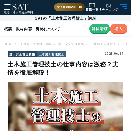
法人様相談窓口
資格一覧
Eラーニング
現場・技術系資格専門
SATの「土木施工管理技士」講座
資料請求
購入
概要
教材内容
資格について
HOME
>
土木施工管理技士講座
>
施工安全管理資格
>
土木施工管理技士
>
土木
施工安全管理資格
土木施工管理技士
2025.06.27
土木施工管理技士の仕事内容は激務？実
情を徹底解説！