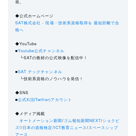
発。
◆公式ホームページ
SAT株式会社 - 現場・技術系資格取得を 最短距離で合
格へ
◆YouTube
■
Youtube公式チャンネル
┗SATの教材の公式映像を配信中！
■
SAT テックチャンネル
┗技術系資格のノウハウを発信！
◆SNS
■
公式X(旧Twitter)アカウント
◆メディア掲載
オートメーション新聞
/
ゴム報知新聞NEXT
/
ショクビ
ズ!
/
日本の資格検定
/
ICT教育ニュース
/
スペースシップ
アース