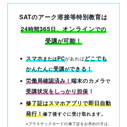
SATのアーク溶接等特別教育は
24
365
、オンライン
時間
日
での
受講
可能！
が
スマホ
PC
どこでも
または
があれば
かんたん
受講
できる
！
に
が
労働局確認済み！
端末のカメラ
で
受講状況をしっかり担保
！
修了証はスマホアプリで即日自動
発行！
修了後すぐに受け取れます。
※プラスチックカードの修了証をお求めの方は、