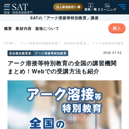
法人様相談窓口
資格一覧
Eラーニング
現場・技術系資格専門
SATの「アーク溶接等特別教育」講座
購入
概要
教材内容
資格について
HOME
>
アーク溶接等特別教育講座
>
安全衛生教育系
>
アーク溶接等特別教育
>
安全衛生教育系
アーク溶接等特別教育
2025.07.02
アーク溶接等特別教育の全国の講習機関
まとめ！Webでの受講方法も紹介