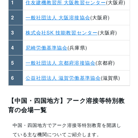
1
住友建機教習所 大阪教習センター
(大阪府)
2
一般社団法人 大阪溶接協会
(大阪府)
3
株式会社SK 技能教習センター
(大阪府)
4
尼崎労働基準協会
(兵庫県)
5
一般社団法人 京都府溶接協会
(京都府)
6
公益社団法人 滋賀労働基準協会
(滋賀県)
【中国・四国地方】アーク溶接等特別教
育の会場一覧
中国・四国地方でアーク溶接等特別教育を開講し
ている主な機関についてご紹介します。