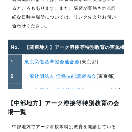
るところもあります。また、講習が実施される詳
細な日時や場所については、リンク先よりお問い
合わせください。
No.
【関東地方】アーク溶接等特別教育の実施機関
1
東京労働基準協会連合会
(東京都)
2
一般社団法人 労働技能講習協会
(東京都)
3
一般財団法人 日本溶接技術センター
(神奈川県)
【中部地方】アーク溶接等特別教育の会
4
一般財団法人日本産業技能教習協会 熊谷教習所
場一覧
5
一般社団法人 茨城労働基準協会連合会
(茨城県)
中部地方でアーク溶接等特別教育を開講している