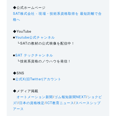
◆公式ホームページ
SAT株式会社 - 現場・技術系資格取得を 最短距離で合
格へ
◆YouTube
■
Youtube公式チャンネル
┗SATの教材の公式映像を配信中！
■
SAT テックチャンネル
┗技術系資格のノウハウを発信！
◆SNS
■
公式X(旧Twitter)アカウント
◆メディア掲載
オートメーション新聞
/
ゴム報知新聞NEXT
/
ショクビ
ズ!
/
日本の資格検定
/
ICT教育ニュース
/
スペースシップ
アース