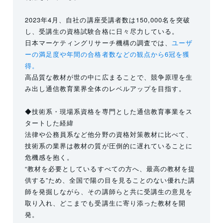
2023年4月、自社の講座受講者数は150,000名を突破
し、受講生の資格試験合格に日々尽力している。
日本マーケティングリサーチ機構の調査では、
ユーザ
ーの満足度や年間の合格者数などの観点から6冠を獲
得。
高品質な教材が世の中に広まることで、競争原理を生
み出し通信教育業界全体のレベルアップを目指す。
◆技術系・現場系資格を専門とした通信教育事業をス
タートした経緯
法律や公務員系など他分野の資格対策教材に比べて、
技術系の業界は教材の質が圧倒的に遅れていることに
危機感を抱く。
“教材を必要としているすべての方へ、最高の教材を提
供する”ため、全国で陽の目を見ることのない優れた講
師を発掘しながら、その講師らと共に受講生の意見を
取り入れ、どこまでも受講生に寄り添った教材を開
発。