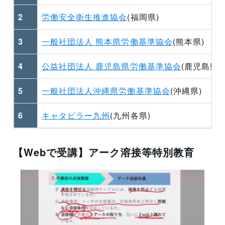
2
労働安全衛生推進協会
(福岡県)
3
一般社団法人 熊本県労働基準協会
(熊本県)
4
公益社団法人 鹿児島県労働基準協会
(鹿児島県)
5
一般社団法人沖縄県労働基準協会
(沖縄県)
6
キャタピラー九州
(九州各県)
【Webで受講】アーク溶接等特別教育