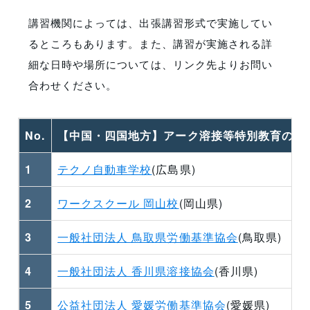
講習機関によっては、出張講習形式で実施してい
るところもあります。また、講習が実施される詳
細な日時や場所については、リンク先よりお問い
合わせください。
No.
【中国・四国地方】アーク溶接等特別教育の実
1
テクノ自動車学校
(広島県)
2
ワークスクール 岡山校
(岡山県)
3
一般社団法人 鳥取県労働基準協会
(鳥取県)
4
一般社団法人 香川県溶接協会
(香川県)
5
公益社団法人 愛媛労働基準協会
(愛媛県)