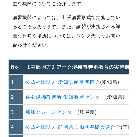
6
技術技能講習センター
(関東各県)
主な機関についてご紹介します。
講習機関によっては、出張講習形式で実施してい
るところもあります。また、講習が実施される詳
細な日時や場所については、リンク先よりお問い
合わせください。
No.
【中部地方】アーク溶接等特別教育の実施機関
1
公益社団法人 愛知労働基準協会
(愛知県)
2
住友建機教習所 愛知教習センター
(愛知県)
3
那加クレーンセンター
(岐阜県)
4
公益社団法人 静岡県労働基準協会連合会
(静岡県