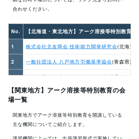
合わせください。
No.
【北海道・東北地方】アーク溶接等特別教育の
1
株式会社北友商会 技術能力開発研究会
(北海道)
2
一般社団法人 八戸地方労働基準協会
(青森県)
3
公益社団法人 宮城労働基準協会
(宮城県)
【関東地方】アーク溶接等特別教育の会
4
一般社団法人 秋田県労働基準協会
(秋田県)
場一覧
5
公益財団法人 岩手労働基準協会
(岩手県)
関東地方でアーク溶接等特別教育を開講している
主な機関についてご紹介します。
講習機関によっては、出張講習形式で実施してい