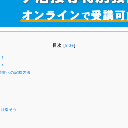
目次
[
hide
]
は？
能！
歴書への記載方法
を目指そう