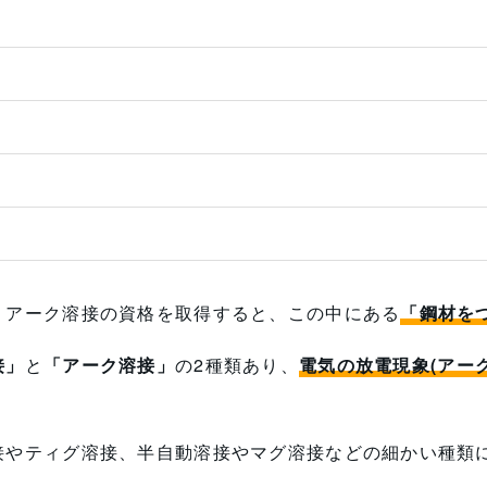
。アーク溶接の資格を取得すると、この中にある
「鋼材を
接」
と
「アーク溶接」
の2種類あり、
電気の放電現象(アー
接やティグ溶接、半自動溶接やマグ溶接などの細かい種類
ん。