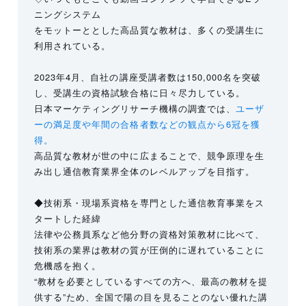
ニングシステム
をモットーととした高品質な教材は、多くの受講生に
利用されている。
2023年4月、自社の講座受講者数は150,000名を突破
し、受講生の資格試験合格に日々尽力している。
日本マーケティングリサーチ機構の調査では、
ユーザ
ーの満足度や年間の合格者数などの観点から6冠を獲
得。
高品質な教材が世の中に広まることで、競争原理を生
み出し通信教育業界全体のレベルアップを目指す。
◆技術系・現場系資格を専門とした通信教育事業をス
タートした経緯
法律や公務員系など他分野の資格対策教材に比べて、
技術系の業界は教材の質が圧倒的に遅れていることに
危機感を抱く。
“教材を必要としているすべての方へ、最高の教材を提
供する”ため、全国で陽の目を見ることのない優れた講