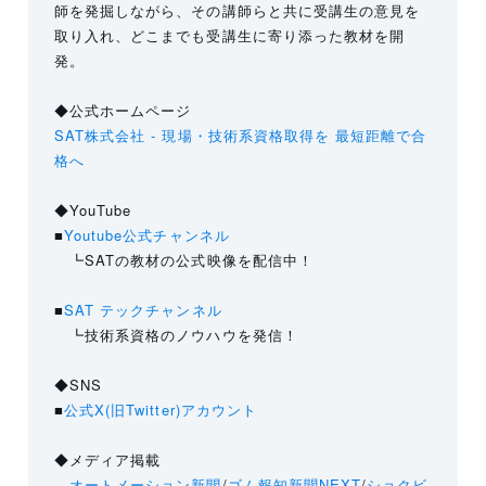
師を発掘しながら、その講師らと共に受講生の意見を
取り入れ、どこまでも受講生に寄り添った教材を開
発。
◆公式ホームページ
SAT株式会社 - 現場・技術系資格取得を 最短距離で合
格へ
◆YouTube
■
Youtube公式チャンネル
┗SATの教材の公式映像を配信中！
■
SAT テックチャンネル
┗技術系資格のノウハウを発信！
◆SNS
■
公式X(旧Twitter)アカウント
◆メディア掲載
オートメーション新聞
/
ゴム報知新聞NEXT
/
ショクビ