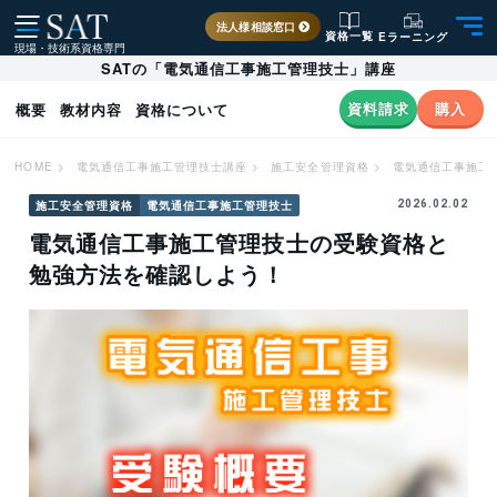
法人様相談窓口
資格一覧
Eラーニング
現場・技術系資格専門
SATの「電気通信工事施工管理技士」講座
資料請求
購入
概要
教材内容
資格について
HOME
>
電気通信工事施工管理技士講座
>
施工安全管理資格
>
電気通信工事施工
施工安全管理資格
電気通信工事施工管理技士
2026.02.02
電気通信工事施工管理技士の受験資格と
勉強方法を確認しよう！