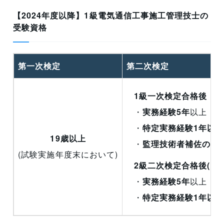
【2024年度以降】1級電気通信工事施工管理技士の
受験資格
第一次検定
第二次検定
1級一次検定合格後
・
実務経験5年
以上
・
特定実務経験1年以
19歳以上
・
監理技術者補佐の実
(試験実施年度末において)
2級二次検定合格後(1
・
実務経験5年
以上
・
特定実務経験1年以