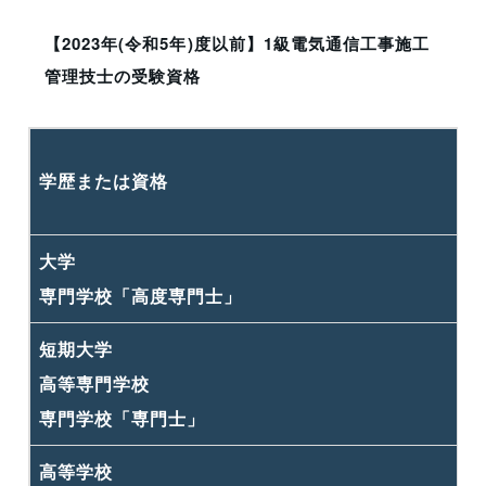
中等教育学校
卒業後3年以上
卒業後4
専門学校（専門士以外）
【2023年(令和5年)度以前】1級電気通信工事施工
管理技士の受験資格
その他
卒業後8年以上
技能検定合格者
卒業後4年以上
学歴または資格
大学
専門学校「高度専門士」
短期大学
高等専門学校
専門学校「専門士」
高等学校