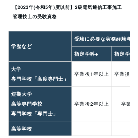
【2023年(令和5年)度以前】2級電気通信工事施工
管理技士の受験資格
受験に必要な実務経験年数
学歴など
指定学科※
指定学科
大学
卒業後1年以上
卒業後1
専門学校「高度専門士」
短期大学
高等専門学校
卒業後2年以上
卒業後
専門学校「専門士」
高等学校