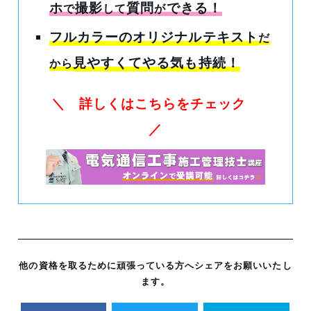
ホ
撮影
質問
できる！
で
して
が
フルカラーのオリジナルテキスト
だ
見やすくてやる気も持続！
から
＼ 詳しくはこちらをチェック
／
他の資格を取るために頑張っている方へシェアをお願いいたし
ます。