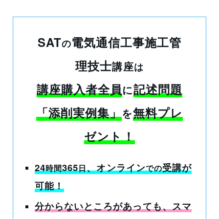
SAT
電気通信工事施工管
の
理技士
講座
は
講座購入者全員
記述問題
に
「添削実例集」
無料プレ
を
ゼント！
24
365
、オンライン
受講
が
時間
日
での
可能！
分からないところがあっても
、スマ