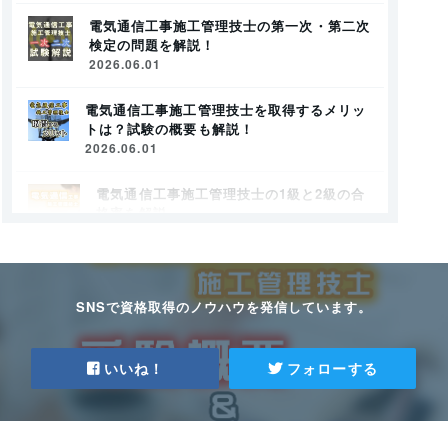
電気通信工事施工管理技士の第一次・第二次
検定の問題を解説！
2026.06.01
電気通信工事施工管理技士を取得するメリッ
トは？試験の概要も解説！
2026.06.01
電気通信工事施工管理技士の1級と2級の合
格率を解説
2026.06.01
電気通信工事施工管理技士とは？資格の需要
とメリットを全解説
SNSで資格取得のノウハウを発信しています。
2026.06.01
電気通信工事施工管理技士のオススメ問題集
いいね！
フォローする
と勉強法を解説！
2025.07.30
電気通信工事施工管理技士と電気工事施工管