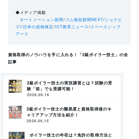
◆メディア掲載
オートメーション新聞
/
ゴム報知新聞NEXT
/
ショクビ
ズ!
/
日本の資格検定
/
ICT教育ニュース
/
スペースシップ
アース
資格取得のノウハウを手に入れる！
「2級ボイラー技士」
の全
記事
2級ボイラー技士の実技講習とは？試験の受
験「前」でも受講可能！
2026.06.16
2級ボイラー技士の難易度と資格取得後のキ
ャリアアップ方法を紹介！
2026.06.15
ボイラー技士の年収は？免許の取得方法と