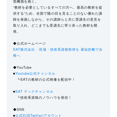
危機感を抱く。
“教材を必要としているすべての方へ、最高の教材を提
供する”ため、全国で陽の目を見ることのない優れた講
師を発掘しながら、その講師らと共に受講生の意見を
取り入れ、どこまでも受講生に寄り添った教材を開
発。
◆公式ホームページ
SAT株式会社 - 現場・技術系資格取得を 最短距離で合
格へ
◆YouTube
■
Youtube公式チャンネル
┗SATの教材の公式映像を配信中！
■
SAT テックチャンネル
┗技術系資格のノウハウを発信！
◆SNS
■
公式X(旧Twitter)アカウント