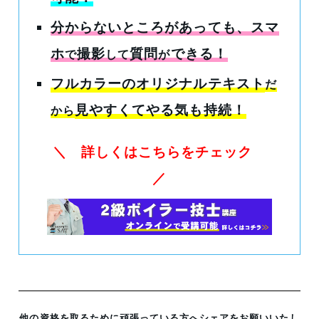
分からないところがあっても
、スマ
ホ
撮影
質問
できる！
で
して
が
フルカラーのオリジナルテキスト
だ
見やすくてやる気も持続！
から
＼ 詳しくはこちらをチェック
／
他の資格を取るために頑張っている方へシェアをお願いいたし