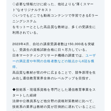
◇必要な情報だけに絞った、他社よりも“薄くスマー
ト”なオリジナルテキスト
◇いつでもどこでも動画コンテンツで学習できるEラー
ニングシステム
をモットーととした高品質な教材は、多くの受講生に
利用されている。
2023年4月、自社の講座受講者数は150,000名を突破
し、受講生の資格試験合格に日々尽力している。
日本マーケティングリサーチ機構の調査では、
ユーザ
ーの満足度や年間の合格者数などの観点から6冠を獲
得。
高品質な教材が世の中に広まることで、競争原理を生
み出し通信教育業界全体のレベルアップを目指す。
◆技術系・現場系資格を専門とした通信教育事業をス
タートした経緯
法律や公務員系など他分野の資格対策教材に比べて、
技術系の業界は教材の質が圧倒的に遅れていることに