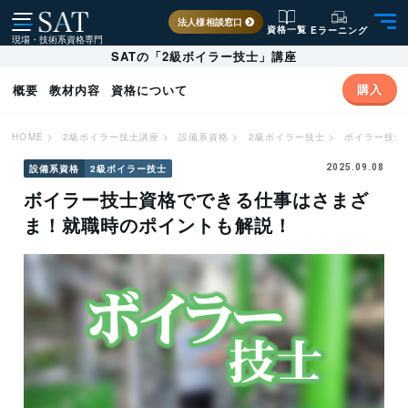
法人様相談窓口
資格一覧
Eラーニング
現場・技術系資格専門
SATの「2級ボイラー技士」講座
購入
概要
教材内容
資格について
HOME
>
2級ボイラー技士講座
>
設備系資格
>
2級ボイラー技士
>
ボイラー技士
設備系資格
2級ボイラー技士
2025.09.08
ボイラー技士資格でできる仕事はさまざ
ま！就職時のポイントも解説！