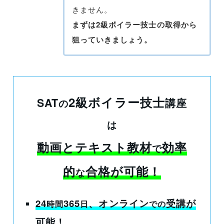
きません。
まずは2級ボイラー技士の取得から
狙っていきましょう。
2級ボイラー技士
SAT
講座
の
は
動画とテキスト教材
効率
で
的
合格が可能
！
な
24
365
、オンライン
受講
が
時間
日
での
可能！