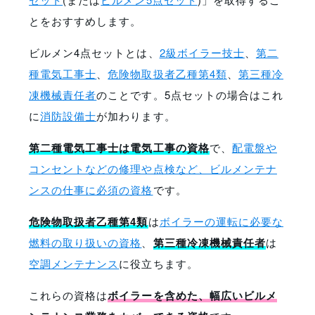
とをおすすめします。
ビルメン4点セットとは、
2級ボイラー技士
、
第二
種電気工事士
、
危険物取扱者乙種第4類
、
第三種冷
凍機械責任者
のことです。5点セットの場合はこれ
に
消防設備士
が加わります。
第二種電気工事士は電気工事の資格
で、
配電盤や
コンセントなどの修理や点検など、ビルメンテナ
ンスの仕事に必須の資格
です。
危険物取扱者乙種第4類
は
ボイラーの運転に必要な
燃料の取り扱いの資格
、
第三種冷凍機械責任者
は
空調メンテナンス
に役立ちます。
これらの資格は
ボイラーを含めた、幅広いビルメ