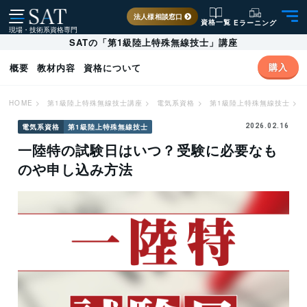
法人様相談窓口
資格一覧
Eラーニング
現場・技術系資格専門
SATの「第1級陸上特殊無線技士」講座
購入
概要
教材内容
資格について
HOME
>
第1級陸上特殊無線技士講座
>
電気系資格
>
第1級陸上特殊無線技士
>
電気系資格
第1級陸上特殊無線技士
2026.02.16
一陸特の試験日はいつ？受験に必要なも
のや申し込み方法