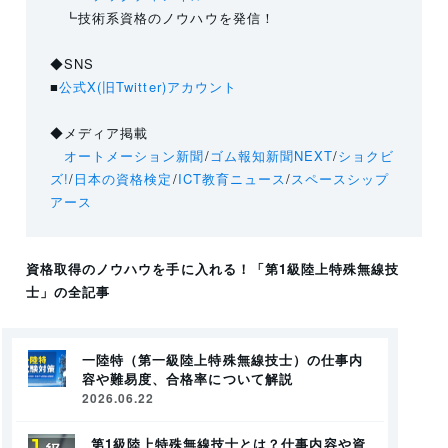
┗技術系資格のノウハウを発信！
◆SNS
■
公式X(旧Twitter)アカウント
◆メディア掲載
オートメーション新聞
/
ゴム報知新聞NEXT
/
ショクビ
ズ!
/
日本の資格検定
/
ICT教育ニュース
/
スペースシップ
アース
資格取得のノウハウを手に入れる！
「第1級陸上特殊無線技
士」
の全記事
一陸特（第一級陸上特殊無線技士）の仕事内
容や難易度、合格率について解説
2026.06.22
第1級陸上特殊無線技士とは？仕事内容や資