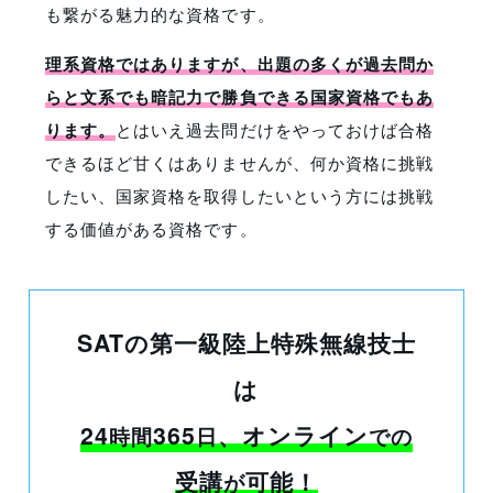
も繋がる魅力的な資格です。
理系資格ではありますが、出題の多くが過去問か
らと文系でも暗記力で勝負できる国家資格でもあ
ります。
とはいえ過去問だけをやっておけば合格
できるほど甘くはありませんが、何か資格に挑戦
したい、国家資格を取得したいという方には挑戦
する価値がある資格です。
SATの第一級陸上特殊無線技士
は
24
365
、オンライン
時間
日
での
受講
可能！
が