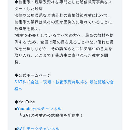
◆技術系・現場系資格を専門とした通信教育事業をス
タートした経緯
法律や公務員系など他分野の資格対策教材に比べて、
技術系の業界は教材の質が圧倒的に遅れていることに
危機感を抱く。
“教材を必要としているすべての方へ、最高の教材を提
供する”ため、全国で陽の目を見ることのない優れた講
師を発掘しながら、その講師らと共に受講生の意見を
取り入れ、どこまでも受講生に寄り添った教材を開
発。
◆公式ホームページ
SAT株式会社 - 現場・技術系資格取得を 最短距離で合
格へ
◆YouTube
■
Youtube公式チャンネル
┗SATの教材の公式映像を配信中！
■
SAT テックチャンネル