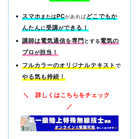
スマホ
PC
どこでもか
または
があれば
んたん
受講
できる
！
に
が
講師は電気通信を専門
電気の
とする
プロ
担当！
が
フルカラーのオリジナルテキスト
で
やる気も持続！
＼ 詳しくはこちらをチェック
／