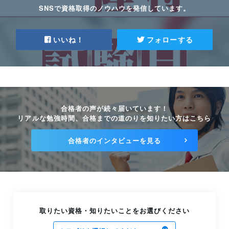
2025.02.21
SNSで資格取得のノウハウを発信しています。
一陸特の過去問に無料で取り組めるサイト
まとめ
いいね！
フォローする
2025.02.21
一陸特と一陸技は「操作可能な範囲」が違
う！難易度や試験科目も解説
2020.02.25
合格者の声が続々届いています！
一陸特の合格率はどれくらい？資格を取得す
リアルな勉強時間、合格までの道のりを知りたい方はこちら
るための勉強法とは
2020.01.01
合格者のインタビューを見る
取りたい資格・知りたいことをお選びください