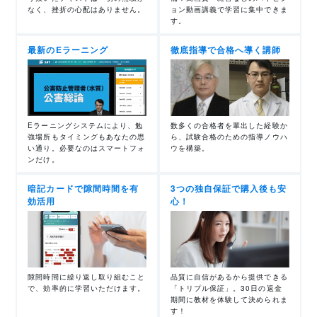
なく、挫折の心配はありません。
ョン動画講義で学習に集中できま
す。
最新のEラーニング
徹底指導で合格へ導く講師
Eラーニングシステムにより、勉
数多くの合格者を輩出した経験か
強場所もタイミングもあなたの思
ら、試験合格のための指導ノウハ
い通り。必要なのはスマートフォ
ウを構築。
ンだけ。
暗記カードで隙間時間を有
3つの独自保証で購入後も安
効活用
心！
隙間時間に繰り返し取り組むこと
品質に自信があるから提供できる
で、効率的に学習いただけます。
「トリプル保証」。30日の返金
期間に教材を体験して決められま
す！