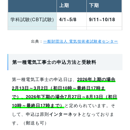
上期
下期
学科試験(CBT試験)
4/1~5/8
9/11~10/18
学科試験(筆記試験)
実施無し
10/4
出典：
一般財団法人 電気技術者試験者センター
技能試験
7/4
11/21
第一種電気工事士の申込方法と受験料
第一種電気工事士の申込日は、
2026年上期の場合
2月13日～3月2日（初日10時～最終日17時ま
で）、2026年下期の場合7月27日～8月13日（初日
10時～最終日17時まで）
と定められています。そ
して、申込は原則
インターネット
となっておりま
す。（郵送も可）