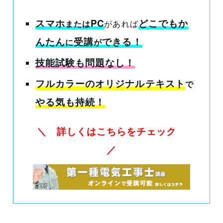
スマホ
PC
どこでもか
または
があれば
んたん
受講
できる
！
に
が
技能試験も問題なし！
フルカラーのオリジナルテキスト
で
やる気も持続！
＼ 詳しくはこちらをチェック
／