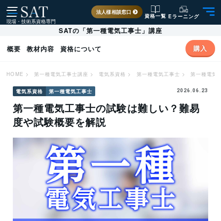
法人様相談窓口
資格一覧
Eラーニング
現場・技術系資格専門
SATの「第一種電気工事士」講座
購入
概要
教材内容
資格について
HOME
>
第一種電気工事士講座
>
電気系資格
>
第一種電気工事士
>
第一種電気
電気系資格
第一種電気工事士
2026.06.23
第一種電気工事士の試験は難しい？難易
度や試験概要を解説