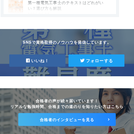
第一種電気工事士のテキストはどれがい
い？選び方も解説
2026.06.23
第一種電気工事士の作業範囲は？第二種との
違いも押さえよう
2026.06.23
SNSで資格取得のノウハウを発信しています。
第一種電気工事士になるには？合格に必要な
勉強時間と学科試験・技能試験の対策法
いいね！
フォローする
2026.06.23
第一種電気工事士の技能試験に必要な工具
をそろえよう
2026.06.23
合格者の声が続々届いています！
第一種電気工事士の受験票が届くのはいつ？
リアルな勉強時間、合格までの道のりを知りたい方はこちら
届かない時の対応や注意事項
2025.03.07
合格者のインタビューを見る
第一種電気工事士の免状申請に必要な実務経
験とは？申請手順、定期講習についても解説