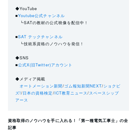
◆YouTube
■
Youtube公式チャンネル
┗SATの教材の公式映像を配信中！
■
SAT テックチャンネル
┗技術系資格のノウハウを発信！
◆SNS
■
公式X(旧Twitter)アカウント
◆メディア掲載
オートメーション新聞
/
ゴム報知新聞NEXT
/
ショクビ
ズ!
/
日本の資格検定
/
ICT教育ニュース
/
スペースシップ
アース
資格取得のノウハウを手に入れる！
「第一種電気工事士」
の全
記事