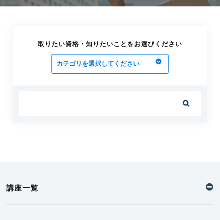
2025.03.07
第一種電気工事士がクイズ形式で学べるツ
ールを紹介！
取りたい資格・知りたいことをお選びください
2025.03.07
第一種電気工事士の必勝方法【暗記】を効
率よくしよう
2025.03.07

実際はどうなの？第一種電気工事士の仕事内
容や魅力を徹底解説！
2025.03.06
第一種電気工事士は転職で有利になる？転職
事情とキャリアの広げ方を徹底解説
2025.03.05
講座一覧