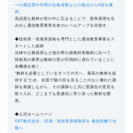
ーの満足度や年間の合格者数などの観点から6冠を獲
得。
高品質な教材が世の中に広まることで、競争原理を生
み出し通信教育業界全体のレベルアップを目指す。
◆技術系・現場系資格を専門とした通信教育事業をス
タートした経緯
法律や公務員系など他分野の資格対策教材に比べて、
技術系の業界は教材の質が圧倒的に遅れていることに
危機感を抱く。
“教材を必要としているすべての方へ、最高の教材を提
供する”ため、全国で陽の目を見ることのない優れた講
師を発掘しながら、その講師らと共に受講生の意見を
取り入れ、どこまでも受講生に寄り添った教材を開
発。
◆公式ホームページ
SAT株式会社 - 現場・技術系資格取得を 最短距離で合
格へ