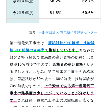
令和４年度
58.2%
62.7%
令和５年度
61.6%
60.6%
令和６年度
56.7%
59.3%
出典：
一般財団法人 電気技術者試験センター
令和７年度上期
56.5%
55.1%
第一種電気工事士は、
筆記試験50％後半、技能試
令和７年度下期
57.9%
60.3%
験60％前後の合格率
で推移しています。
ちなみに
難関資格（極めて難易度の高い資格の総称）は合
格率10％前後ですので、
合格者の多い資格
といえ
るでしょう。ちなみに第二種電気工事士の合格率
は、筆記試験が50%後半～60%前後、技能試験が
70%前後ですので、
上位資格である第一種電気工
事士の難易度は少し上がっていることが分かりま
す。
これは第一種電気工事士の試験範囲が広くな