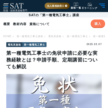
法人様相談窓口
資格一覧
Eラーニング
現場・技術系資格専門
SATの「第一種電気工事士」講座
購入
概要
教材内容
資格について
HOME
>
第一種電気工事士講座
>
電気系資格
>
第一種電気工事士
>
第一種電気
電気系資格
第一種電気工事士
2025.03.07
第一種電気工事士の免状申請に必要な実
務経験とは？申請手順、定期講習につい
ても解説