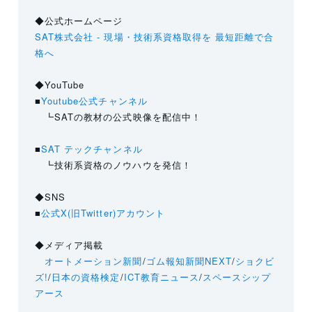
◆公式ホームページ
SAT株式会社 - 現場・技術系資格取得を 最短距離で合
格へ
◆YouTube
■
Youtube公式チャンネル
┗SATの教材の公式映像を配信中！
■
SAT テックチャンネル
┗技術系資格のノウハウを発信！
◆SNS
■
公式X(旧Twitter)アカウント
◆メディア掲載
オートメーション新聞
/
ゴム報知新聞NEXT
/
ショクビ
ズ!
/
日本の資格検定
/
ICT教育ニュース
/
スペースシップ
アース