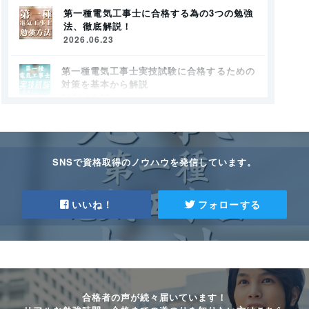
第一種電気工事士に合格する為の3つの勉強
法、徹底解説！
2026.06.23
第一種電気工事士実技試験に合格するための
対策を基本から解説
2026.06.23
第一種電気工事士のテキストはどれがい
い？選び方も解説
2026.06.23
SNSで資格取得のノウハウを発信しています。
第一種電気工事士の作業範囲は？第二種との
違いも押さえよう
いいね！
フォローする
2026.06.23
第一種電気工事士になるには？合格に必要な
勉強時間と学科試験・技能試験の対策法
2026.06.23
合格者の声が続々届いています！
第一種電気工事士の技能試験に必要な工具