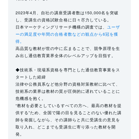
2023年4月、自社の講座受講者数は150,000名を突破
し、受講生の資格試験合格に日々尽力している。
日本マーケティングリサーチ機構の調査では、
ユーザ
ーの満足度や年間の合格者数などの観点から6冠を獲
得。
高品質な教材が世の中に広まることで、競争原理を生
み出し通信教育業界全体のレベルアップを目指す。
◆技術系・現場系資格を専門とした通信教育事業をス
タートした経緯
法律や公務員系など他分野の資格対策教材に比べて、
技術系の業界は教材の質が圧倒的に遅れていることに
危機感を抱く。
“教材を必要としているすべての方へ、最高の教材を提
供する”ため、全国で陽の目を見ることのない優れた講
師を発掘しながら、その講師らと共に受講生の意見を
取り入れ、どこまでも受講生に寄り添った教材を開
発。