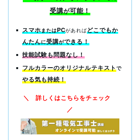
受講
可能！
が
スマホ
PC
どこでもか
または
があれば
んたん
受講
できる
！
に
が
技能試験も問題なし！
フルカラーのオリジナルテキスト
で
やる気も持続！
＼ 詳しくはこちらをチェック
／