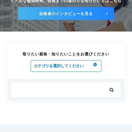
リアルな勉強時間、合格までの道のりを知りたい方はこちら
をそろえよう
2026.06.23
合格者のインタビューを見る
第一種電気工事士の受験票が届くのはいつ？
届かない時の対応や注意事項
2025.03.07
第一種電気工事士がクイズ形式で学べるツ
ールを紹介！
取りたい資格・知りたいことをお選びください
2025.03.07
第一種電気工事士の必勝方法【暗記】を効
率よくしよう
2025.03.07

実際はどうなの？第一種電気工事士の仕事内
容や魅力を徹底解説！
2025.03.06
第一種電気工事士は転職で有利になる？転職
事情とキャリアの広げ方を徹底解説