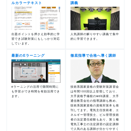
ルカラーテキスト
講義
出題ポイントを押さえ効率的に学
人気講師の解りやすい講義で集中
習でき試験対策にもしっかり対応
的に学習できます。
しています。
最新のEラーニング
徹底指導で合格へ導く講師
eラーニングの活用で隙間時間に
技術系国家資格の受験対策講習会
も学習ができ時間を有効活用でき
は年間100回以上登壇しており、
ます。
大手資格予備校のweb講座、大手
通信教育会社の指導講師も務め、
技術系国家資格の資格対策本も発
刊してます。電気主任技術者、エ
ネルギー管理技士、ビル管理技術
者の法定選任経験もあり、第１種
電気工事士の法定講習の認定講師
で人気のある講師が分かりやすく