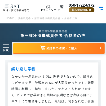
050-1722-6372
カート
Eラーニング
現場・技術系資格専門
法人様相談窓口
HOME
>
設備系資格
>
第三種冷凍機械責任者
>
合格者の声
第三種冷凍機械責任者
第三種冷凍機械責任者 合格者の声
受講料の確認・ご購入
目次
繰り返し学習
なかなか一度見ただけでは､理解できないので、繰り返
しビデオを見て学習出来るのが大変良かったです。通勤
時間を利用して勉強しました。テキストもわかりやす
く､ビデオでは早すぎる図解の説明などは夜寝る前にテ
キストにて復習をしました。最初は、聞きなれない言葉