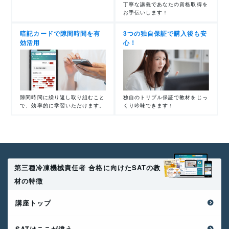
丁寧な講義であなたの資格取得を
お手伝いします！
暗記カードで隙間時間を有
3つの独自保証で購入後も安
効活用
心！
隙間時間に繰り返し取り組むこと
独自のトリプル保証で教材をじっ
で、効率的に学習いただけます。
くり吟味できます！
第三種冷凍機械責任者 合格に向けたSATの教
材の特徴
講座トップ
SATはここが違う