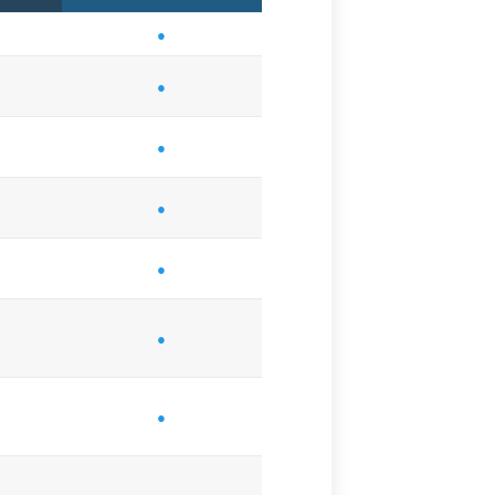
●
●
●
●
●
●
●