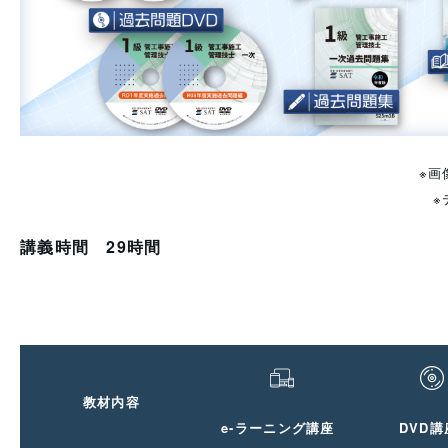
※画
※
講義時間 29時間
教材内容
e-ラーニング講座
DVD講