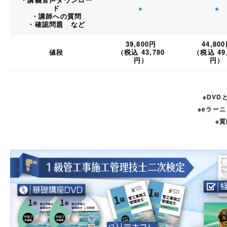
ド
●
●
・講師への質問
・確認問題 など
39,800円
44,80
値段
（税込 43,780
（税込 49,
円）
円）
※DV
※eラーニ
※質