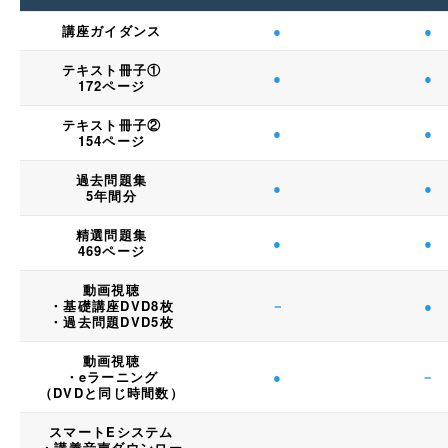
講座ガイダンス
●
●
テキスト冊子①
●
●
172ページ
テキスト冊子②
●
●
154ページ
過去問題集
●
●
5年間分
精選問題集
●
●
469ページ
動画視聴
・基礎講座DVD8枚
－
●
・過去問題DVD5枚
動画視聴
・eラーニング
●
－
（DVDと同じ時間数）
スマートEシステム
・講義音声ダウンロー