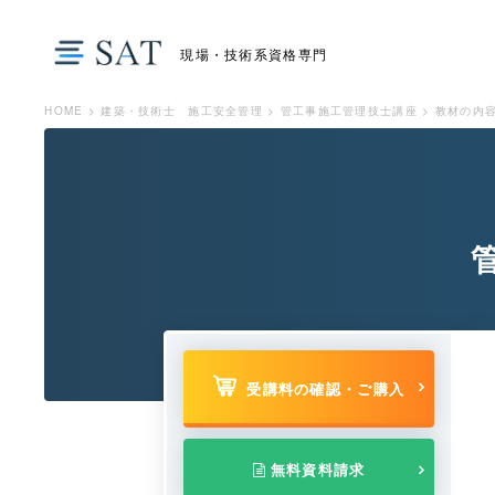
現場・技術系資格専門
HOME
>
建築・技術士 施工安全管理
>
管工事施工管理技士講座
>
教材の内
受講料の確認・ご購入
無料資料請求