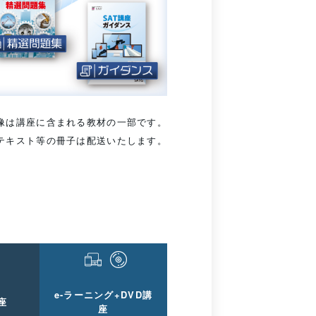
像は講座に含まれる教材の一部です。
テキスト等の冊子は配送いたします。
e-ラーニング+DVD講
座
座