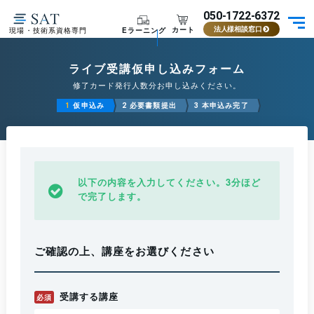
050-1722-6372
カート
Eラーニング
現場・技術系資格専門
法人様相談窓口
ライブ受講仮申し込みフォーム
修了カード発行人数分お申し込みください。
仮申込み
必要書類提出
本申込み完了
1
2
3
以下の内容を入力してください。3分ほど
で完了します。
ご確認の上、講座をお選びください
受講する講座
必須