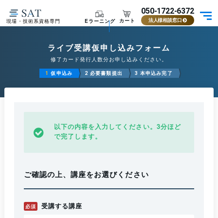
050-1722-6372
カート
Eラーニング
現場・技術系資格専門
法人様相談窓口
ライブ受講仮申し込みフォーム
修了カード発行人数分お申し込みください。
仮申込み
必要書類提出
本申込み完了
1
2
3
以下の内容を入力してください。3分ほど
で完了します。
ご確認の上、講座をお選びください
受講する講座
必須