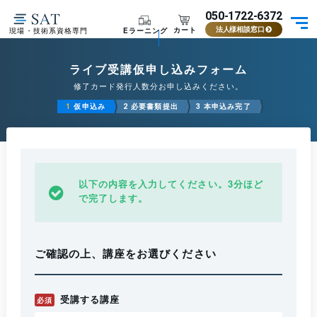
050-1722-6372
カート
Eラーニング
現場・技術系資格専門
法人様相談窓口
ライブ受講仮申し込みフォーム
修了カード発行人数分お申し込みください。
仮申込み
必要書類提出
本申込み完了
1
2
3
以下の内容を入力してください。3分ほど
で完了します。
ご確認の上、講座をお選びください
受講する講座
必須