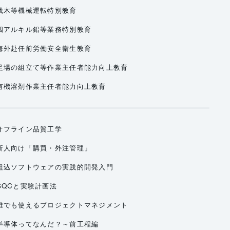
伐木等機械運転特別教育
四アルキル鉛等業務特別教育
海外赴任前労働安全衛生教育
足場の組立て等作業主任者能力向上教育
有機溶剤作業主任者能力向上教育
オフライン品質工学
新人向け「購買・外注管理」
組込ソフトウェアの実践的開発入門
SQCと実験計画法
誰でも使えるプロジェクトマネジメント
半導体ってなんだ？～前工程編