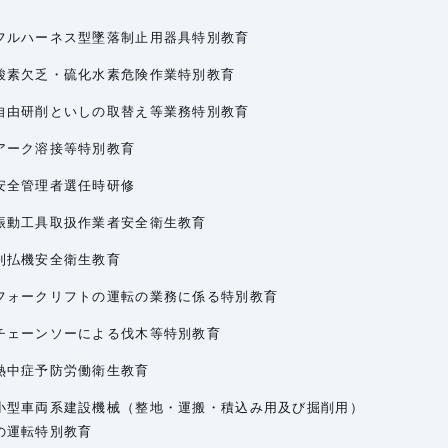
フルハーネス型墜落制止用器具特別教育
酸素欠乏・硫化水素危険作業特別教育
自由研削といしの取替え等業務特別教育
アーク溶接等特別教育
安全管理者選任時研修
振動工具取扱作業者安全衛生教育
刈払機安全衛生教育
フォークリフトの運転の業務に係る特別教育
チェーンソーによる伐木等特別教育
熱中症予防労働衛生教育
小型車両系建設機械（整地・運搬・積込み用及び掘削用）
の運転特別教育