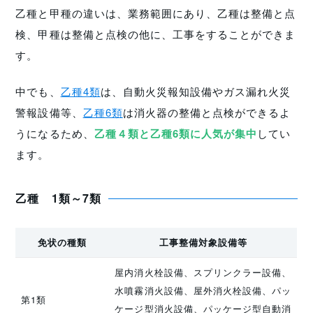
乙種と甲種の違いは、業務範囲にあり、乙種は整備と点
検、甲種は整備と点検の他に、工事をすることができま
す。
中でも、
乙種4類
は、自動火災報知設備やガス漏れ火災
警報設備等、
乙種6類
は消火器の整備と点検ができるよ
うになるため、
乙種４類と乙種6類に人気が集中
してい
ます。
乙種 1類～7類
免状の種類
工事整備対象設備等
屋内消火栓設備、スプリンクラー設備、
水噴霧消火設備、屋外消火栓設備、パッ
第1類
ケージ型消火設備、パッケージ型自動消