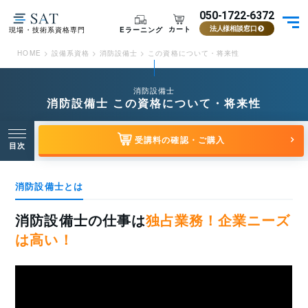
050-1722-6372
カート
Eラーニング
現場・技術系資格専門
法人様相談窓口
HOME
>
設備系資格
>
消防設備士
>
この資格について・将来性
消防設備士
消防設備士 この資格について・将来性
受講料の確認・ご購入
目次
消防設備士とは
消防設備士の仕事は
独占業務！企業ニーズ
は高い！