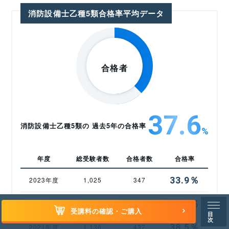
消防設備士乙種5類合格率平均データ
37.6
消防設備士乙種5類の 過去5年の合格率
%
年度
総受験者数
合格者数
合格率
33.9％
2023年度
1,025
347
36.6％
2022年度
1,112
407
受講料の確認・ご購入
目
次
38.5％
2021年度
1,136
437