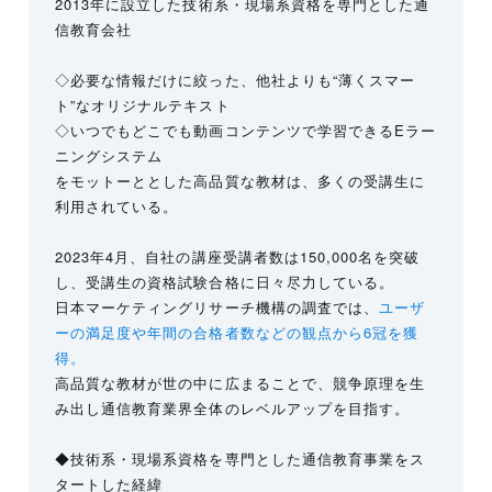
2013年に設立した技術系・現場系資格を専門とした通
信教育会社
◇必要な情報だけに絞った、他社よりも“薄くスマー
ト”なオリジナルテキスト
◇いつでもどこでも動画コンテンツで学習できるEラー
ニングシステム
をモットーととした高品質な教材は、多くの受講生に
利用されている。
2023年4月、自社の講座受講者数は150,000名を突破
し、受講生の資格試験合格に日々尽力している。
日本マーケティングリサーチ機構の調査では、
ユーザ
ーの満足度や年間の合格者数などの観点から6冠を獲
得。
高品質な教材が世の中に広まることで、競争原理を生
み出し通信教育業界全体のレベルアップを目指す。
◆技術系・現場系資格を専門とした通信教育事業をス
タートした経緯