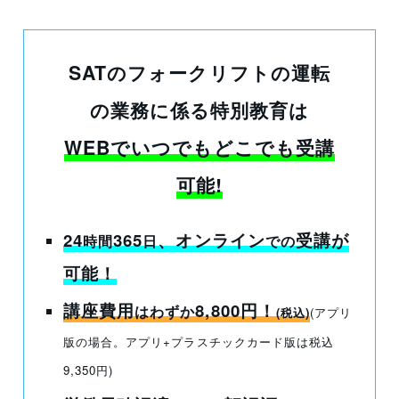
SATのフォークリフトの運転
の業務に係る特別教育は
WEBでいつでもどこでも受講
可能!
24
365
、オンライン
受講
が
時間
日
での
可能！
講座費用
8,800円！
はわずか
(税込)
(アプリ
版の場合。アプリ+プラスチックカード版は税込
9,350円)