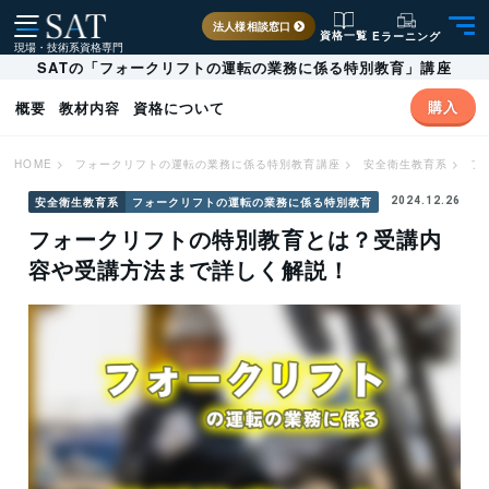
法人様相談窓口
資格一覧
Eラーニング
現場・技術系資格専門
SATの「フォークリフトの運転の業務に係る特別教育」講座
購入
概要
教材内容
資格について
HOME
>
フォークリフトの運転の業務に係る特別教育講座
>
安全衛生教育系
>
フ
安全衛生教育系
フォークリフトの運転の業務に係る特別教育
2024.12.26
フォークリフトの特別教育とは？受講内
容や受講方法まで詳しく解説！