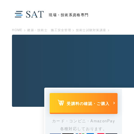
現場・技術系資格専門
HOME
>
建築・技術士 施工安全管理
>
技術士試験対策講座
>
受講料の確認・ご購入
カード・コンビニ・AmazonPay
各種対応しております。