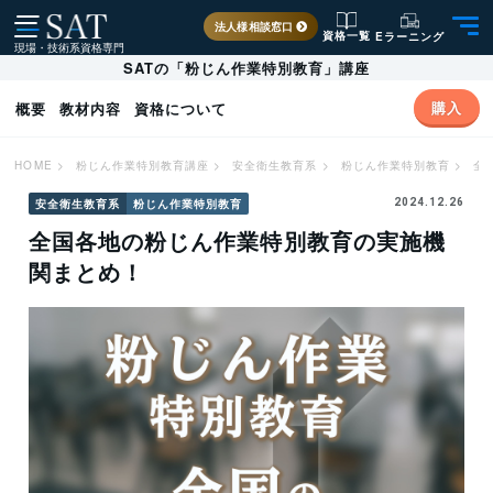
法人様相談窓口
資格一覧
Eラーニング
現場・技術系資格専門
SATの「粉じん作業特別教育」講座
購入
概要
教材内容
資格について
HOME
>
粉じん作業特別教育講座
>
安全衛生教育系
>
粉じん作業特別教育
>
全
安全衛生教育系
粉じん作業特別教育
2024.12.26
全国各地の粉じん作業特別教育の実施機
関まとめ！