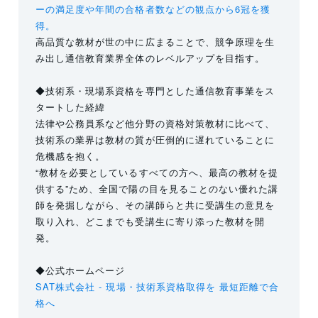
ーの満足度や年間の合格者数などの観点から6冠を獲
得。
高品質な教材が世の中に広まることで、競争原理を生
み出し通信教育業界全体のレベルアップを目指す。
◆技術系・現場系資格を専門とした通信教育事業をス
タートした経緯
法律や公務員系など他分野の資格対策教材に比べて、
技術系の業界は教材の質が圧倒的に遅れていることに
危機感を抱く。
“教材を必要としているすべての方へ、最高の教材を提
供する”ため、全国で陽の目を見ることのない優れた講
師を発掘しながら、その講師らと共に受講生の意見を
取り入れ、どこまでも受講生に寄り添った教材を開
発。
◆公式ホームページ
SAT株式会社 - 現場・技術系資格取得を 最短距離で合
格へ