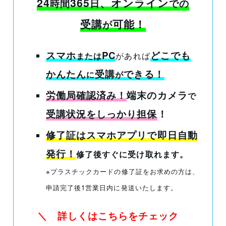
24
365
、オンライン
時間
日
での
受講
可能！
が
スマホ
PC
どこでも
または
があれば
かんたん
受講
できる
！
に
が
労働局確認済み！
端末のカメラ
で
受講状況をしっかり担保
！
修了証はスマホアプリで即日自動
発行！
修了後すぐに受け取れます。
※プラスチックカードの修了証をお求めの方は、
申請完了後1営業日内に発送いたします。
＼ 詳しくはこちらをチェック