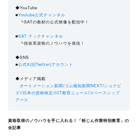
◆YouTube
■
Youtube公式チャンネル
┗SATの教材の公式映像を配信中！
■
SAT テックチャンネル
┗技術系資格のノウハウを発信！
◆SNS
■
公式X(旧Twitter)アカウント
◆メディア掲載
オートメーション新聞
/
ゴム報知新聞NEXT
/
ショクビ
ズ!
/
日本の資格検定
/
ICT教育ニュース
/
スペースシップ
アース
資格取得のノウハウを手に入れる！
「粉じん作業特別教育」
の
全記事