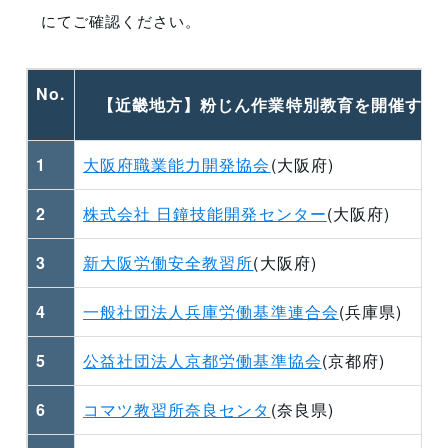
にてご確認ください。
No.
【近畿地方】粉じん作業特別教育を開催する
1
大阪府職業能力開発協会
(大阪府)
2
株式会社 日鐘技能開発センター
(大阪府)
3
新大阪労働安全教習所
(大阪府)
4
一般社団法人兵庫労働基準連合会
(兵庫県)
5
公益社団法人京都労働基準協会
(京都府)
6
コマツ教習所奈良センタ
(奈良県)