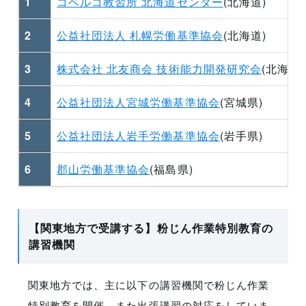
1
コベルコ教習所 北海道センター
(北海道)
2
公益社団法人 札幌労働基準協会
(北海道)
3
株式会社 北友商会 技術能力開発研究会
(北海道)
4
公益社団法人宮城労働基準協会
(宮城県)
5
公益社団法人岩手労働基準協会
(岩手県)
6
郡山労働基準協会
(福島県)
【関東地方で受講する】粉じん作業特別教育の
講習機関
関東地方では、主に以下の講習機関で粉じん作業
特別教育を開催、また出張講習の対応をしていま