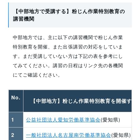
6
一般社団法人茨城労働基準協会連合会
(茨城県)
【中部地方で受講する】粉じん作業特別教育の
講習機関
7
加藤製作所群馬教習センター
(群馬県)
中部地方では、主に以下の講習機関で粉じん作業
8
技術技能講習センター
(関東各県)
特別教育を開催、また出張講習の対応をしていま
す。まだ受講していない方は下記の表を参考にし
てみてください。講習の日程はリンク先の各機関
にてご確認ください。
No.
【中部地方】粉じん作業特別教育を開催する
1
公益社団法人愛知労働基準協会
(愛知県)
2
一般社団法人名古屋南労働基準協会
(愛知県)