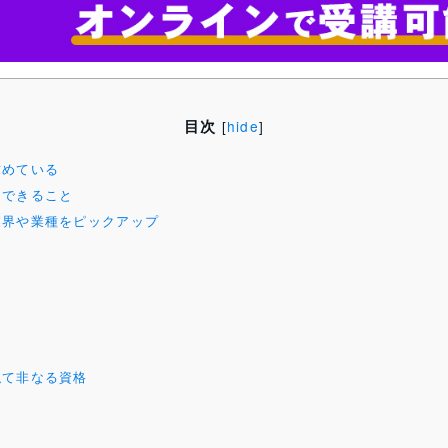
目次
[
hide
]
求めている
とできること
業界や業種をピックアップ
似て非なる資格