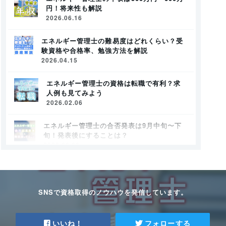
円！将来性も解説
2026.06.16
エネルギー管理士の難易度はどれくらい？受
験資格や合格率、勉強方法を解説
2026.04.15
エネルギー管理士の資格は転職で有利？求
人例も見てみよう
2026.02.06
エネルギー管理士の合否発表は9月中旬〜下
旬！発表後にすることは？
2026.02.06
エネルギー管理士の課目合格とは？計画的
に勉強しよう
2026.02.06
SNSで資格取得のノウハウを発信しています。
エネルギー管理士【電気分野】を効率良く勉
強する攻略法とは
いいね！
フォローする