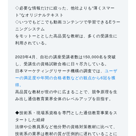
◇必要な情報だけに絞った、他社よりも“薄くスマー
ト”なオリジナルテキスト
◇いつでもどこでも動画コンテンツで学習できるEラー
ニングシステム
をモットーととした高品質な教材は、多くの受講生に
利用されている。
2023年4月、自社の講座受講者数は150,000名を突破
し、受講生の資格試験合格に日々尽力している。
日本マーケティングリサーチ機構の調査では、
ユーザ
ーの満足度や年間の合格者数などの観点から6冠を獲
得。
高品質な教材が世の中に広まることで、競争原理を生
み出し通信教育業界全体のレベルアップを目指す。
◆技術系・現場系資格を専門とした通信教育事業をス
タートした経緯
法律や公務員系など他分野の資格対策教材に比べて、
技術系の業界は教材の質が圧倒的に遅れていることに