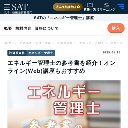
法人様相談窓口
資格一覧
Eラーニング
現場・技術系資格専門
SATの「エネルギー管理士」講座
購入
概要
教材内容
資格について
HOME
>
エネルギー管理士講座
>
設備系資格
>
エネルギー管理士
>
エネルギー管
設備系資格
エネルギー管理士
2025.06.12
エネルギー管理士の参考書を紹介！オン
ライン(Web)講座もおすすめ