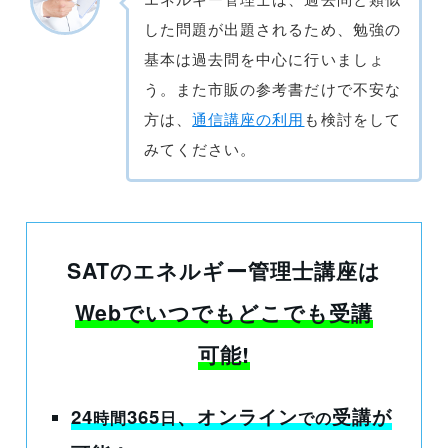
した問題が出題されるため、勉強の
基本は過去問を中心に行いましょ
う。また市販の参考書だけで不安な
方は、
通信講座の利用
も検討をして
みてください。
SATのエネルギー管理士講座は
Webでいつでもどこでも受講
可能!
24
365
、オンライン
受講
が
時間
日
での