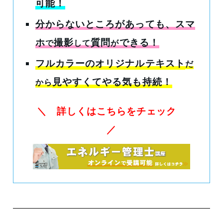
可能！
分からないところがあっても
、スマ
ホ
撮影
質問
できる！
で
して
が
フルカラーのオリジナルテキスト
だ
見やすくてやる気も持続！
から
＼ 詳しくはこちらをチェック
／