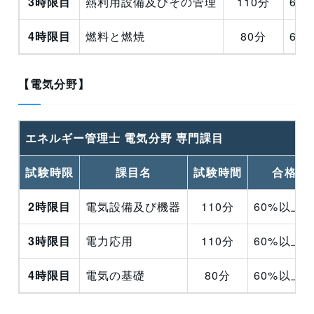
3時限目
熱利用設備及びその管理
110分
60
4時限目
燃料と燃焼
80分
60
【電気分野】
エネルギー管理士 電気分野 専門課目
試験時限
課目名
試験時間
合格基
2時限目
電気設備及び機器
110分
60%以上
3時限目
電力応用
110分
60%以上
4時限目
電気の基礎
80分
60%以上