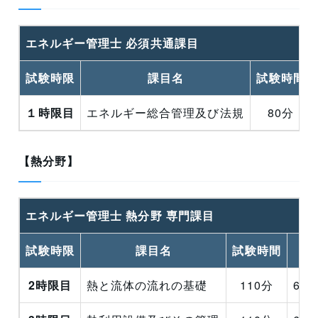
エネルギー管理士 必須共通課目
試験時限
課目名
試験時間
１時限目
エネルギー総合管理及び法規
80分
【熱分野】
エネルギー管理士 熱分野 専門課目
試験時限
課目名
試験時間
2時限目
熱と流体の流れの基礎
110分
60