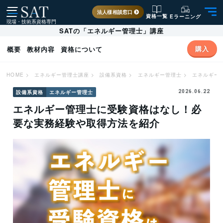
法人様相談窓口
資格一覧
Eラーニング
現場・技術系資格専門
SATの「エネルギー管理士」講座
購入
概要
教材内容
資格について
HOME
>
エネルギー管理士講座
>
設備系資格
>
エネルギー管理士
>
エネルギー
設備系資格
エネルギー管理士
2026.06.22
エネルギー管理士に受験資格はなし！必
要な実務経験や取得方法を紹介