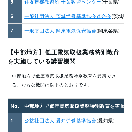
5
住友建機教習所 千葉教習センター
(千葉県)
6
一般社団法人 茨城労働基準協会連合会
(茨城県)
7
一般財団法人 関東電気保安協会
(関東各県)
【中部地方】低圧電気取扱業務特別教育
を実施している講習機関
中部地方で低圧電気取扱業務特別教育を受講でき
る、おもな
機関
は以下のとおりです。
No.
中部地方で低圧電気取扱業務特別教育を実施す
1
公益社団法人 愛知労働基準協会
(愛知県)