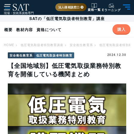
法人様相談窓口
資格一覧
Eラーニング
現場・技術系資格専門
SATの「低圧電気取扱者特別教育」講座
購入
概要
教材内容
資格について
HOME
>
低圧電気取扱者特別教育講座
>
安全衛生教育系
>
低圧電気取扱者特別教
安全衛生教育系
低圧電気取扱者特別教育
2024.12.30
【全国地域別】低圧電気取扱業務特別教
育を開催している機関まとめ