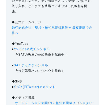
師を発掘しながら、その講師らと共に受講生の意見を
取り入れ、どこまでも受講生に寄り添った教材を開
発。
◆公式ホームページ
SAT株式会社 - 現場・技術系資格取得を 最短距離で合
格へ
◆YouTube
■
Youtube公式チャンネル
┗SATの教材の公式映像を配信中！
■
SAT テックチャンネル
┗技術系資格のノウハウを発信！
◆SNS
■
公式X(旧Twitter)アカウント
◆メディア掲載
オートメーション新聞
/
ゴム報知新聞NEXT
/
ショクビ