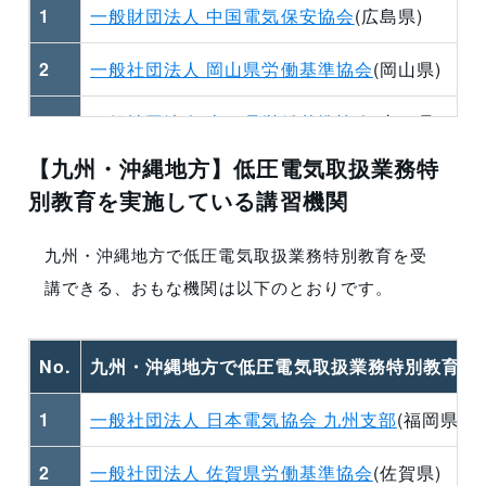
1
一般財団法人 中国電気保安協会
(広島県)
2
一般社団法人 岡山県労働基準協会
(岡山県)
3
一般社団法人 山口県労働基準協会
(山口県)
【九州・沖縄地方】低圧電気取扱業務特
4
一般社団法人 香川労働基準協会
(香川県)
別教育を実施している講習機関
5
公益社団法人 愛媛労働基準協会
(愛媛県)
九州・沖縄地方で低圧電気取扱業務特別教育を受
講できる、おもな
機関
は以下のとおりです。
No.
九州・沖縄地方で低圧電気取扱業務特別教育を
1
一般社団法人 日本電気協会 九州支部
(福岡県)
2
一般社団法人 佐賀県労働基準協会
(佐賀県)