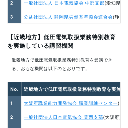
2
一般社団法人 日本電気協会 中部支部
(愛知県)
3
公益社団法人 静岡県労働基準協会連合会
(静岡県
4
那加クレーンセンター
(岐阜県)
【近畿地方】低圧電気取扱業務特別教育
を実施している講習機関
5
一般社団法人 三条労働基準協会
(新潟県)
6
一般財団法人 北陸電気保安協会
(北陸各県)
近畿地方で低圧電気取扱業務特別教育を受講でき
る、おもな
機関
は以下のとおりです。
No.
近畿地方で低圧電気取扱業務特別教育を実施す
1
大阪府職業能力開発協会 職業訓練センター
(大
2
一般社団法人日本電気協会 関西支部
(大阪府)