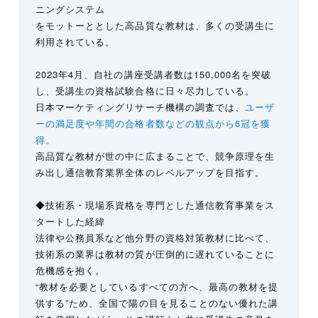
ニングシステム
をモットーととした高品質な教材は、多くの受講生に
利用されている。
2023年4月、自社の講座受講者数は150,000名を突破
し、受講生の資格試験合格に日々尽力している。
日本マーケティングリサーチ機構の調査では、
ユーザ
ーの満足度や年間の合格者数などの観点から6冠を獲
得。
高品質な教材が世の中に広まることで、競争原理を生
み出し通信教育業界全体のレベルアップを目指す。
◆技術系・現場系資格を専門とした通信教育事業をス
タートした経緯
法律や公務員系など他分野の資格対策教材に比べて、
技術系の業界は教材の質が圧倒的に遅れていることに
危機感を抱く。
“教材を必要としているすべての方へ、最高の教材を提
供する”ため、全国で陽の目を見ることのない優れた講