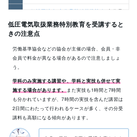
3
一般社団法人 大分県労働基準協会
(大分県)
低圧電気取扱業務特別教育を受講すると
4
公益社団法人 鹿児島県労働基準協会
(鹿児島県)
きの注意点
5
一般社団法人 沖縄県労働基準協会
(沖縄県)
労働基準協会などの協会が主催の場合、会員・非
会員で料金が異なる場合があるので注意しましょ
う。
学科のみ実施する講習や、学科と実技も併せて実
施する場合があります。
また実技も1時間と7時間
も分かれていますが、7時間の実技を含んだ講習は
2日間にわたって行われるケースが多く、その分受
講料も高額になる傾向があります。