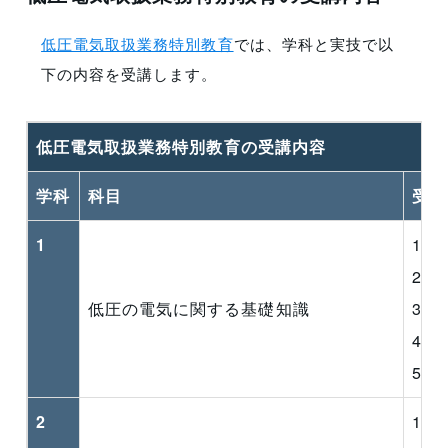
低圧電気取扱業務特別教育
では、学科と実技で以
下の内容を受講します。
低圧電気取扱業務特別教育の受講内容
学科
科目
受講
1
1 
2 
低圧の電気に関する基礎知識
3 
4 
5 
2
1 