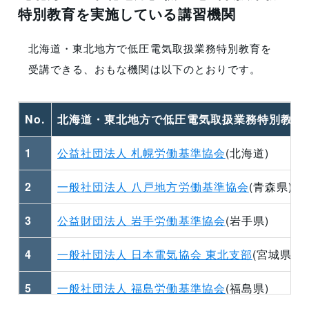
特別教育を実施している講習機関
北海道・東北地方で低圧電気取扱業務特別教育を
受講できる、おもな
機関
は以下のとおりです。
No.
北海道・東北地方で低圧電気取扱業務特別教育
1
公益社団法人 札幌労働基準協会
(北海道)
2
一般社団法人 八戸地方労働基準協会
(青森県)
3
公益財団法人 岩手労働基準協会
(岩手県)
4
一般社団法人 日本電気協会 東北支部
(宮城県)
5
一般社団法人 福島労働基準協会
(福島県)