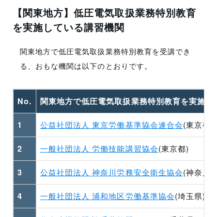
【関東地方】低圧電気取扱業務特別教育
を実施している講習機関
関東地方で低圧電気取扱業務特別教育を受講でき
る、おもな
機関
は以下のとおりです。
No.
関東地方で低圧電気取扱業務特別教育を実施す
1
公益社団法人 東京労働基準協会連合会
(東京都)
2
一般社団法人 労働技能講習協会
(東京都)
3
公益社団法人 神奈川労務安全衛生協会
(神奈川県
4
一般社団法人 浦和地区労働基準協会
(埼玉県)