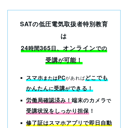
SATの低圧電気取扱者特別教育
は
24
365
、オンライン
時間
日
での
受講
可能！
が
スマホ
PC
どこでも
または
があれば
かんたん
受講
できる
！
に
が
労働局確認済み！
端末のカメラ
で
受講状況をしっかり担保
！
修了証はスマホアプリで即日自動