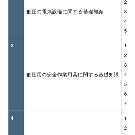
2 
低圧の電気設備に関する基礎知識
3 
4 
5 
3
1 
2 
3 
低圧用の安全作業用具に関する基礎知識
4 
5 
6 
7 
4
1 
2 