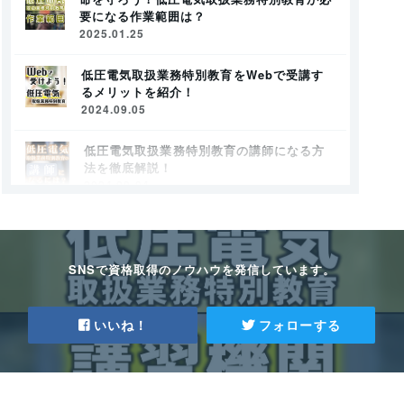
要になる作業範囲は？
2025.01.25
低圧電気取扱業務特別教育をWebで受講す
るメリットを紹介！
2024.09.05
低圧電気取扱業務特別教育の講師になる方
法を徹底解説！
2024.09.04
【Webでも可能！】低圧電気取扱業務特別教
育の受講方法や学べる内容とは？
2024.09.04
SNSで資格取得のノウハウを発信しています。
低圧電気取扱業務特別教育を社内で実施する
には？Webで受講する方法も！
いいね！
フォローする
2024.09.04