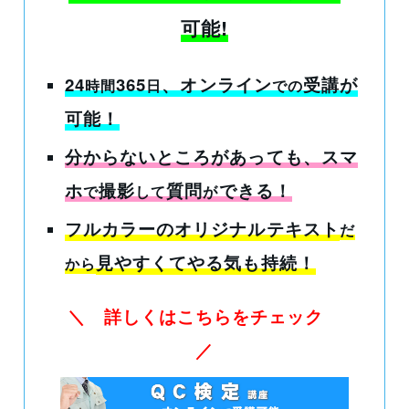
可能!
24
365
、オンライン
受講
が
時間
日
での
可能！
分からないところがあっても
、スマ
ホ
撮影
質問
できる！
で
して
が
フルカラーのオリジナルテキスト
だ
見やすくてやる気も持続！
から
＼ 詳しくはこちらをチェック
／