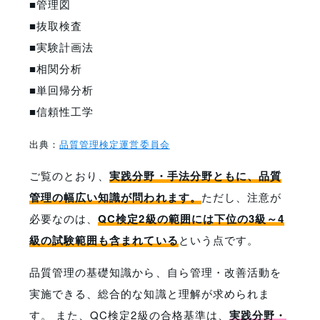
■管理図
■抜取検査
■実験計画法
■相関分析
■単回帰分析
■信頼性工学
出典：
品質管理検定運営委員会
ご覧のとおり、
実践分野・手法分野ともに、品質
管理の幅広い知識が問われます。
ただし、注意が
必要なのは、
QC検定2級の範囲には下位の3級～4
級の試験範囲も含まれている
という点です。
品質管理の基礎知識から、自ら管理・改善活動を
実施できる、総合的な知識と理解が求められま
す。 また、QC検定2級の合格基準は、
実践分野・