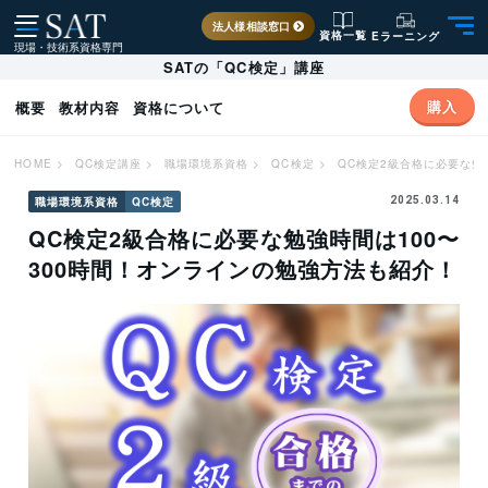
法人様相談窓口
資格一覧
Eラーニング
現場・技術系資格専門
SATの「QC検定」講座
購入
概要
教材内容
資格について
HOME
>
QC検定講座
>
職場環境系資格
>
QC検定
>
QC検定2級合格に必要な勉
職場環境系資格
QC検定
2025.03.14
QC検定2級合格に必要な勉強時間は100〜
300時間！オンラインの勉強方法も紹介！