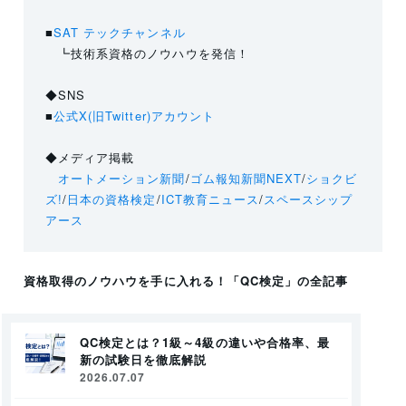
■
SAT テックチャンネル
┗技術系資格のノウハウを発信！
◆SNS
■
公式X(旧Twitter)アカウント
◆メディア掲載
オートメーション新聞
/
ゴム報知新聞NEXT
/
ショクビ
ズ!
/
日本の資格検定
/
ICT教育ニュース
/
スペースシップ
アース
資格取得のノウハウを手に入れる！
「QC検定」
の全記事
QC検定とは？1級～4級の違いや合格率、最
新の試験日を徹底解説
2026.07.07