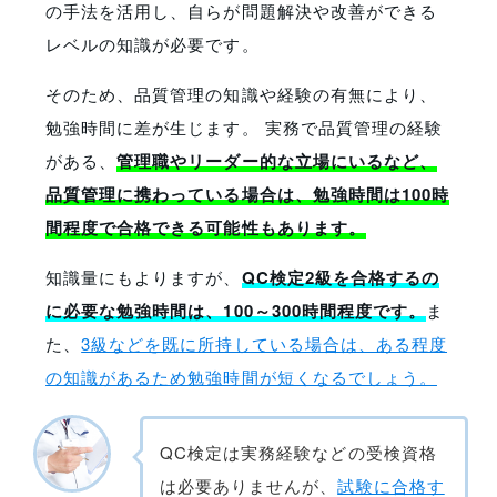
の手法を活用し、自らが問題解決や改善ができる
レベルの知識が必要です。
そのため、品質管理の知識や経験の有無により、
勉強時間に差が生じます。 実務で品質管理の経験
がある、
管理職やリーダー的な立場にいるなど、
品質管理に携わっている場合は、勉強時間は100時
間程度で合格できる可能性もあります。
知識量にもよりますが、
QC検定2級を合格するの
に必要な勉強時間は、100～300時間程度です。
ま
た、
3級などを既に所持している場合は、ある程度
の知識があるため勉強時間が短くなるでしょう。
QC検定は実務経験などの受検資格
は必要ありませんが、
試験に合格す