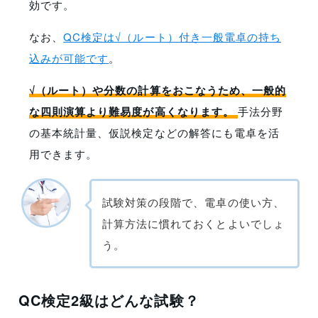
効です。
なお、
QC検定は√（ルート）付き一般電卓の持ち
込みが可能です
。
√（ルート）や分数の計算をおこなうため、一般的
な四則演算より難易度が高くなります。
手法分野
の基本統計量、仮説検定などの解答にも電卓を活
用できます。
試験対策の段階で、電卓の使い方、
計算方法に慣れておくとよいでしょ
う。
QC検定2級はどんな試験？