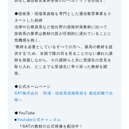
み出し通信教育業界全体のレベルアップを目指す。
◆技術系・現場系資格を専門とした通信教育事業をス
タートした経緯
法律や公務員系など他分野の資格対策教材に比べて、
技術系の業界は教材の質が圧倒的に遅れていることに
危機感を抱く。
“教材を必要としているすべての方へ、最高の教材を提
供する”ため、全国で陽の目を見ることのない優れた講
師を発掘しながら、その講師らと共に受講生の意見を
取り入れ、どこまでも受講生に寄り添った教材を開
発。
◆公式ホームページ
SAT株式会社 - 現場・技術系資格取得を 最短距離で合
格へ
◆YouTube
■
Youtube公式チャンネル
┗SATの教材の公式映像を配信中！