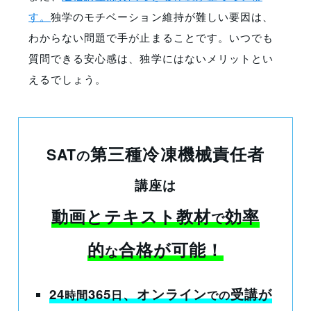
す。
独学のモチベーション維持が難しい要因は、
わからない問題で手が止まることです。いつでも
質問できる安心感は、独学にはないメリットとい
えるでしょう。
第三種冷凍機械責任者
SAT
の
講座
は
動画とテキスト教材
効率
で
的
合格が可能
！
な
24
365
、オンライン
受講
が
時間
日
での