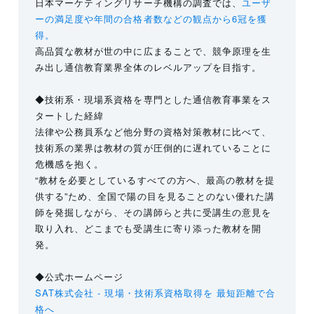
日本マーケティングリサーチ機構の調査では、
ユーザ
ーの満足度や年間の合格者数などの観点から6冠を獲
得。
高品質な教材が世の中に広まることで、競争原理を生
み出し通信教育業界全体のレベルアップを目指す。
◆技術系・現場系資格を専門とした通信教育事業をス
タートした経緯
法律や公務員系など他分野の資格対策教材に比べて、
技術系の業界は教材の質が圧倒的に遅れていることに
危機感を抱く。
“教材を必要としているすべての方へ、最高の教材を提
供する”ため、全国で陽の目を見ることのない優れた講
師を発掘しながら、その講師らと共に受講生の意見を
取り入れ、どこまでも受講生に寄り添った教材を開
発。
◆公式ホームページ
SAT株式会社 - 現場・技術系資格取得を 最短距離で合
格へ