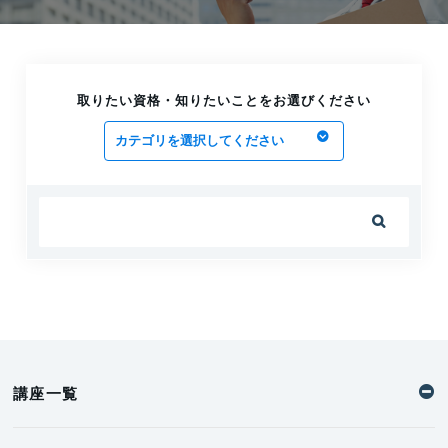
合格率がアップ！
2025.07.11
第三種冷凍機械責任者試験は年に1回のみ！
試験日程を把握しておこう
取りたい資格・知りたいことをお選びください
2025.07.07

講座一覧