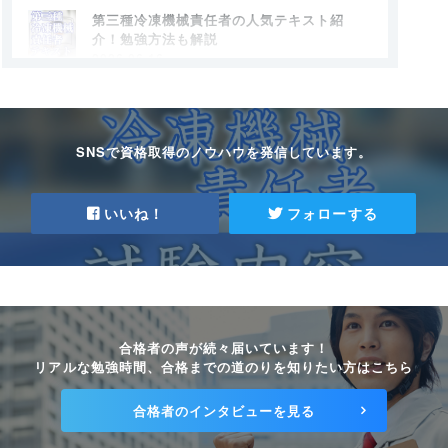
第三種冷凍機械責任者の人気テキスト紹
介！勉強方法も解説
2026.06.16
冷凍機械責任者の就職や転職事情を紹
介！
2026.06.15
SNSで資格取得のノウハウを発信しています。
冷凍機械責任者、不合格…落ちた方にこそお
すすめしたい勉強法！
いいね！
フォローする
2026.02.02
第三種冷凍機械責任者試験に最短で合格す
る方法！
2025.07.11
合格者の声が続々届いています！
第三種冷凍機械責任者の合格発表は12月下
リアルな勉強時間、合格までの道のりを知りたい方はこちら
旬！免状申請の方法も確認しよう
2025.07.11
合格者のインタビューを見る
冷凍機械責任者の講習会とは？受講すると