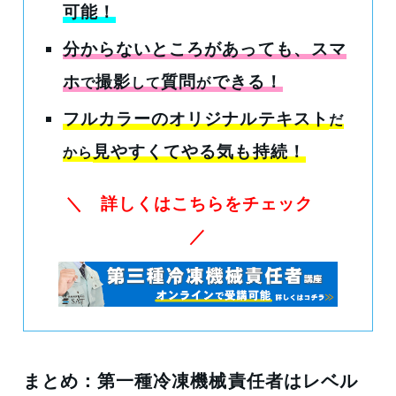
可能！
分からないところがあっても
、スマ
ホ
撮影
質問
できる！
で
して
が
フルカラーのオリジナルテキスト
だ
見やすくてやる気も持続！
から
＼ 詳しくはこちらをチェック
／
まとめ：第一種冷凍機械責任者はレベル