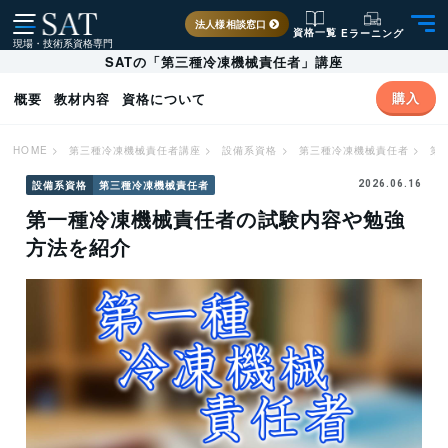
法人様相談窓口
資格一覧
Eラーニング
現場・技術系資格専門
SATの「第三種冷凍機械責任者」講座
購入
概要
教材内容
資格について
HOME
>
第三種冷凍機械責任者講座
>
設備系資格
>
第三種冷凍機械責任者
>
第
設備系資格
第三種冷凍機械責任者
2026.06.16
第一種冷凍機械責任者の試験内容や勉強
方法を紹介