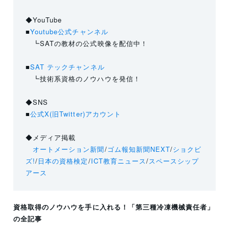
◆YouTube
■
Youtube公式チャンネル
┗SATの教材の公式映像を配信中！
■
SAT テックチャンネル
┗技術系資格のノウハウを発信！
◆SNS
■
公式X(旧Twitter)アカウント
◆メディア掲載
オートメーション新聞
/
ゴム報知新聞NEXT
/
ショクビ
ズ!
/
日本の資格検定
/
ICT教育ニュース
/
スペースシップ
アース
資格取得のノウハウを手に入れる！
「第三種冷凍機械責任者」
の全記事