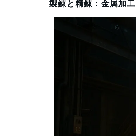
製錬と精錬：金属加工