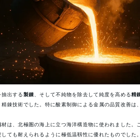
を抽出する
製錬
、そして不純物を除去して純度を高める
精
・精錬技術でした。特に酸素制御による金属の品質改善は
鋼材は、北極圏の海上に立つ海洋構造物に使われました。
突しても耐えられるように極低温靱性に優れたものでした