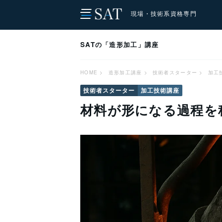
現場・技術系資格専門
SATの「造形加工」講座
HOME
>
造形加工講座
>
技術者スターター
>
加工
技術者スターター
加工技術講座
材料が形になる過程を