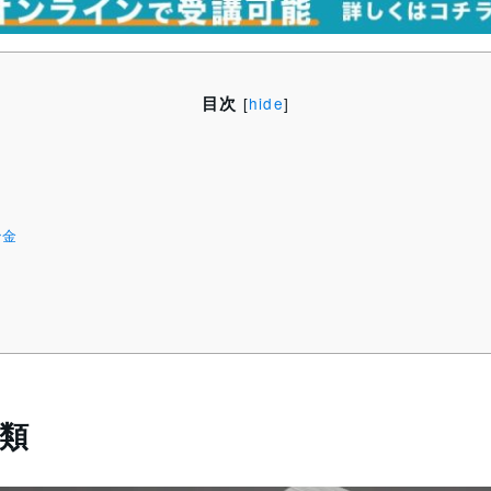
目次
[
hide
]
冶金
類