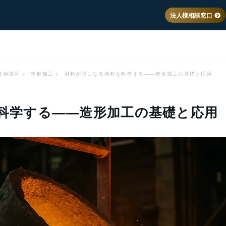
法人様相談窓口
技術講座
>
造形加工
>
材料が形になる過程を科学する――造形加工の基礎と応用
科学する――造形加工の基礎と応用