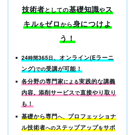
技術者
基礎知識
ス
としての
や
キル
ゼロ
身につけよ
を
から
う
！
24
365
、オンライン(Eラーニ
時間
日
ング)
受講
が可能！
での
各分野の専門家
実践的な講義
による
内容
添削サービス
直接やり取り
。
で
も！
基礎から専門
プロフェッショナ
へ、
ル技術者
ステップアップ
サポ
への
を