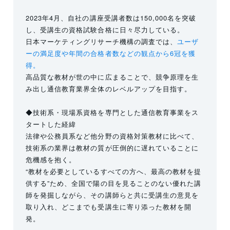
2023年4月、自社の講座受講者数は150,000名を突破
し、受講生の資格試験合格に日々尽力している。
日本マーケティングリサーチ機構の調査では、
ユーザ
ーの満足度や年間の合格者数などの観点から6冠を獲
得。
高品質な教材が世の中に広まることで、競争原理を生
み出し通信教育業界全体のレベルアップを目指す。
◆技術系・現場系資格を専門とした通信教育事業をス
タートした経緯
法律や公務員系など他分野の資格対策教材に比べて、
技術系の業界は教材の質が圧倒的に遅れていることに
危機感を抱く。
“教材を必要としているすべての方へ、最高の教材を提
供する”ため、全国で陽の目を見ることのない優れた講
師を発掘しながら、その講師らと共に受講生の意見を
取り入れ、どこまでも受講生に寄り添った教材を開
発。