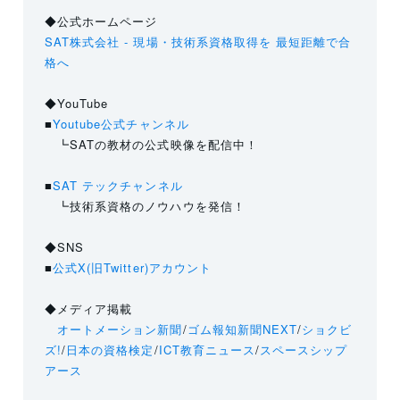
◆公式ホームページ
SAT株式会社 - 現場・技術系資格取得を 最短距離で合
格へ
◆YouTube
■
Youtube公式チャンネル
┗SATの教材の公式映像を配信中！
■
SAT テックチャンネル
┗技術系資格のノウハウを発信！
◆SNS
■
公式X(旧Twitter)アカウント
◆メディア掲載
オートメーション新聞
/
ゴム報知新聞NEXT
/
ショクビ
ズ!
/
日本の資格検定
/
ICT教育ニュース
/
スペースシップ
アース