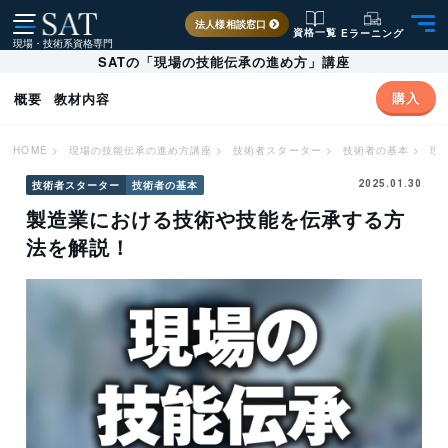
法人様相談窓口
資格一覧
Eラーニング
現場・技術系資格専門
SATの「現場の技能伝承の進め方」講座
購入
概要
教材内容
HOME
>
現場の技能伝承の進め方講座
>
技術者スターター
>
技術者の基本
>
現
技術者スターター
技術者の基本
2025.01.30
製造業における技術や技能を伝承する方
法を解説！