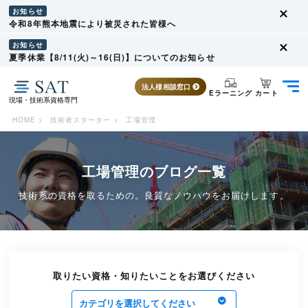
お知らせ
令和8年熊本地震により被災された皆様へ
お知らせ
夏季休業【8/11(火)～16(日)】についてのお知らせ
法人様相談窓口
カート
Eラーニング
現場・技術系資格専門
HOME
>
技術者スターター
>
工場管理
工場管理のブログ一覧
技術系の資格を取るための。良質なノウハウをお届けします。
取りたい資格・知りたいことをお選びください