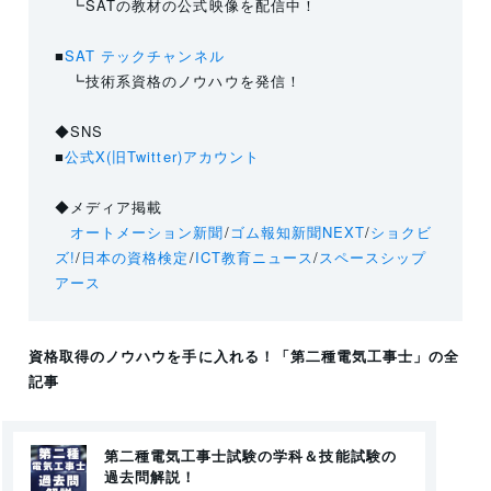
┗SATの教材の公式映像を配信中！
■
SAT テックチャンネル
┗技術系資格のノウハウを発信！
◆SNS
■
公式X(旧Twitter)アカウント
◆メディア掲載
オートメーション新聞
/
ゴム報知新聞NEXT
/
ショクビ
ズ!
/
日本の資格検定
/
ICT教育ニュース
/
スペースシップ
アース
資格取得のノウハウを手に入れる！
「第二種電気工事士」
の全
記事
第二種電気工事士試験の学科＆技能試験の
過去問解説！