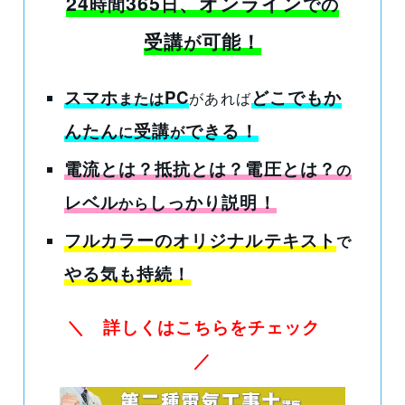
24
365
、オンライン
時間
日
での
受講
可能！
が
スマホ
PC
どこでもか
または
があれば
んたん
受講
できる
！
に
が
電流とは？抵抗とは？電圧とは？
の
レベル
しっかり説明！
から
フルカラーのオリジナルテキスト
で
やる気も持続！
＼ 詳しくはこちらをチェック
／