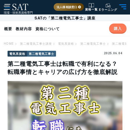
法人様相談窓口
資格一覧
Eラーニング
現場・技術系資格専門
SATの「第二種電気工事士」講座
購入
概要
教材内容
資格について
HOME
>
第二種電気工事士講座
>
電気系資格
>
第二種電気工事士
>
第二種電気
電気系資格
第二種電気工事士
2025.06.04
第二種電気工事士は転職で有利になる？
転職事情とキャリアの広げ方を徹底解説